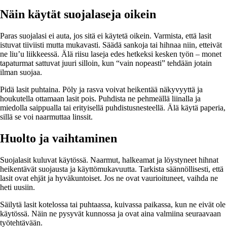
Näin käytät suojalaseja oikein
Paras suojalasi ei auta, jos sitä ei käytetä oikein. Varmista, että lasit
istuvat tiiviisti mutta mukavasti. Säädä sankoja tai hihnaa niin, etteivät
ne liu’u liikkeessä. Älä riisu laseja edes hetkeksi kesken työn – monet
tapaturmat sattuvat juuri silloin, kun “vain nopeasti” tehdään jotain
ilman suojaa.
Pidä lasit puhtaina. Pöly ja rasva voivat heikentää näkyvyyttä ja
houkutella ottamaan lasit pois. Puhdista ne pehmeällä liinalla ja
miedolla saippualla tai erityisellä puhdistusnesteellä. Älä käytä paperia,
sillä se voi naarmuttaa linssit.
Huolto ja vaihtaminen
Suojalasit kuluvat käytössä. Naarmut, halkeamat ja löystyneet hihnat
heikentävät suojausta ja käyttömukavuutta. Tarkista säännöllisesti, että
lasit ovat ehjät ja hyväkuntoiset. Jos ne ovat vaurioituneet, vaihda ne
heti uusiin.
Säilytä lasit kotelossa tai puhtaassa, kuivassa paikassa, kun ne eivät ole
käytössä. Näin ne pysyvät kunnossa ja ovat aina valmiina seuraavaan
työtehtävään.