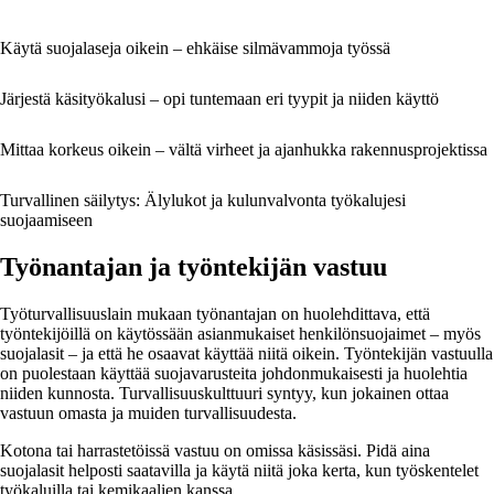
Käytä suojalaseja oikein – ehkäise silmävammoja työssä
Järjestä käsityökalusi – opi tuntemaan eri tyypit ja niiden käyttö
Mittaa korkeus oikein – vältä virheet ja ajanhukka rakennusprojektissa
Turvallinen säilytys: Älylukot ja kulunvalvonta työkalujesi
suojaamiseen
Työnantajan ja työntekijän vastuu
Työturvallisuuslain mukaan työnantajan on huolehdittava, että
työntekijöillä on käytössään asianmukaiset henkilönsuojaimet – myös
suojalasit – ja että he osaavat käyttää niitä oikein. Työntekijän vastuulla
on puolestaan käyttää suojavarusteita johdonmukaisesti ja huolehtia
niiden kunnosta. Turvallisuuskulttuuri syntyy, kun jokainen ottaa
vastuun omasta ja muiden turvallisuudesta.
Kotona tai harrastetöissä vastuu on omissa käsissäsi. Pidä aina
suojalasit helposti saatavilla ja käytä niitä joka kerta, kun työskentelet
työkaluilla tai kemikaalien kanssa.