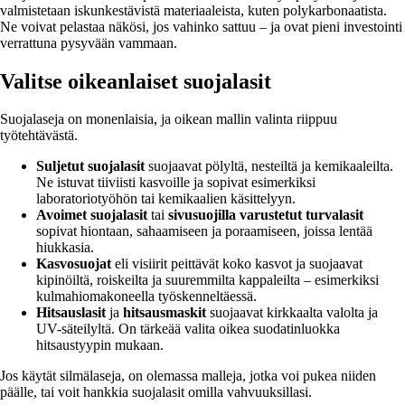
valmistetaan iskunkestävistä materiaaleista, kuten polykarbonaatista.
Ne voivat pelastaa näkösi, jos vahinko sattuu – ja ovat pieni investointi
verrattuna pysyvään vammaan.
Valitse oikeanlaiset suojalasit
Suojalaseja on monenlaisia, ja oikean mallin valinta riippuu
työtehtävästä.
Suljetut suojalasit
suojaavat pölyltä, nesteiltä ja kemikaaleilta.
Ne istuvat tiiviisti kasvoille ja sopivat esimerkiksi
laboratoriotyöhön tai kemikaalien käsittelyyn.
Avoimet suojalasit
tai
sivusuojilla varustetut turvalasit
sopivat hiontaan, sahaamiseen ja poraamiseen, joissa lentää
hiukkasia.
Kasvosuojat
eli visiirit peittävät koko kasvot ja suojaavat
kipinöiltä, roiskeilta ja suuremmilta kappaleilta – esimerkiksi
kulmahiomakoneella työskenneltäessä.
Hitsauslasit
ja
hitsausmaskit
suojaavat kirkkaalta valolta ja
UV-säteilyltä. On tärkeää valita oikea suodatinluokka
hitsaustyypin mukaan.
Jos käytät silmälaseja, on olemassa malleja, jotka voi pukea niiden
päälle, tai voit hankkia suojalasit omilla vahvuuksillasi.