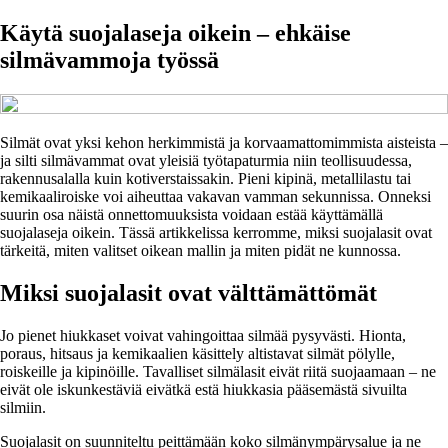
Käytä suojalaseja oikein – ehkäise
silmävammoja työssä
Silmät ovat yksi kehon herkimmistä ja korvaamattomimmista aisteista –
ja silti silmävammat ovat yleisiä työtapaturmia niin teollisuudessa,
rakennusalalla kuin kotiverstaissakin. Pieni kipinä, metallilastu tai
kemikaaliroiske voi aiheuttaa vakavan vamman sekunnissa. Onneksi
suurin osa näistä onnettomuuksista voidaan estää käyttämällä
suojalaseja oikein. Tässä artikkelissa kerromme, miksi suojalasit ovat
tärkeitä, miten valitset oikean mallin ja miten pidät ne kunnossa.
Miksi suojalasit ovat välttämättömät
Jo pienet hiukkaset voivat vahingoittaa silmää pysyvästi. Hionta,
poraus, hitsaus ja kemikaalien käsittely altistavat silmät pölylle,
roiskeille ja kipinöille. Tavalliset silmälasit eivät riitä suojaamaan – ne
eivät ole iskunkestäviä eivätkä estä hiukkasia pääsemästä sivuilta
silmiin.
Suojalasit on suunniteltu peittämään koko silmänympärysalue ja ne