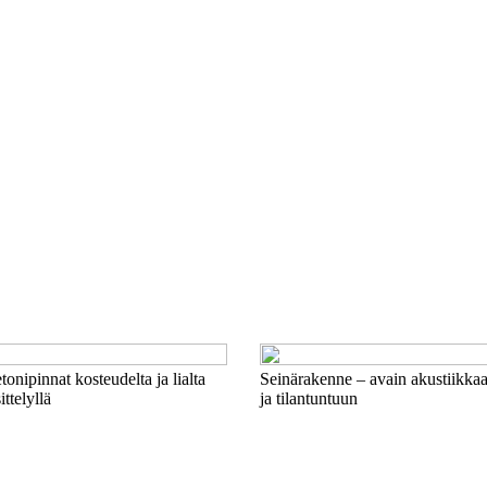
etonipinnat kosteudelta ja lialta
Seinärakenne – avain akustiikk
ittelyllä
ja tilantuntuun