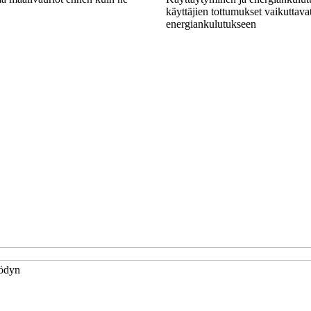
käyttäjien tottumukset vaikuttav
energiankulutukseen
yödyn