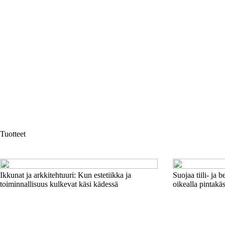
Tuotteet
Ikkunat ja arkkitehtuuri: Kun estetiikka ja
Suojaa tiili- ja b
toiminnallisuus kulkevat käsi kädessä
oikealla pintakäs