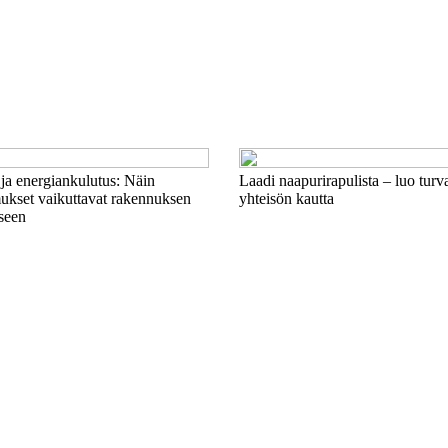
ja energiankulutus: Näin
Laadi naapurirapulista – luo turva
mukset vaikuttavat rakennuksen
yhteisön kautta
seen