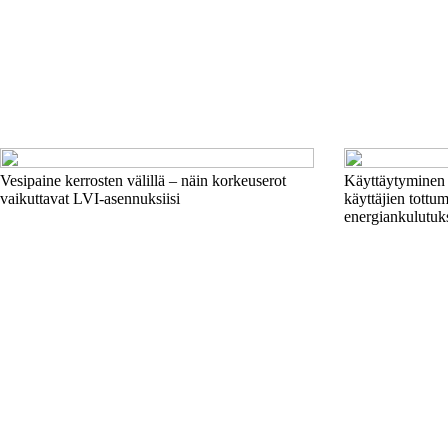
Vesipaine kerrosten välillä – näin korkeuserot
Käyttäytyminen 
vaikuttavat LVI-asennuksiisi
käyttäjien tottu
energiankulutuk