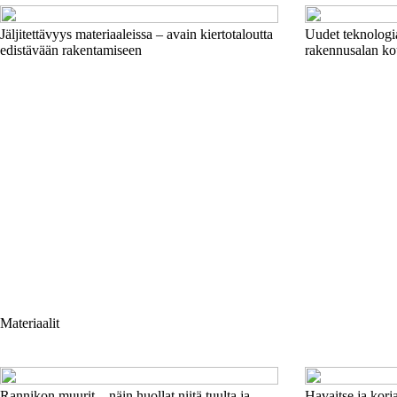
Jäljitettävyys materiaaleissa – avain kiertotaloutta
Uudet teknologia
edistävään rakentamiseen
rakennusalan ko
Materiaalit
Rannikon muurit – näin huollat niitä tuulta ja
Havaitse ja korj