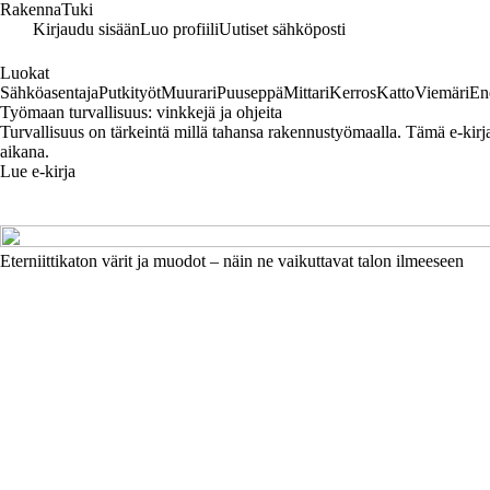
RakennaTuki
Kirjaudu sisään
Luo profiili
Uutiset sähköposti
Luokat
Sähköasentaja
Putkityöt
Muurari
Puuseppä
Mittari
Kerros
Katto
Viemäri
En
Työmaan turvallisuus: vinkkejä ja ohjeita
Turvallisuus on tärkeintä millä tahansa rakennustyömaalla. Tämä e-kirja 
aikana.
Lue e-kirja
Eterniittikaton värit ja muodot – näin ne vaikuttavat talon ilmeeseen