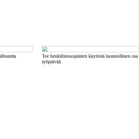
llisuutta
Tee henkilönsuojainten käytöstä luonnollinen osa
työpäivää