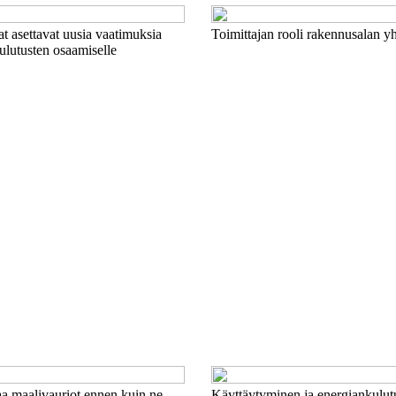
t asettavat uusia vaatimuksia
Toimittajan rooli rakennusalan y
ulutusten osaamiselle
aa maalivauriot ennen kuin ne
Käyttäytyminen ja energiankulut