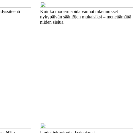
hdyssiteenä
Kuinka modernisoida vanhat rakennukset
nykypäivän sääntöjen mukaisiksi – menettämättä
niiden sielua
us: Näin
Uudet teknologiat laajentavat