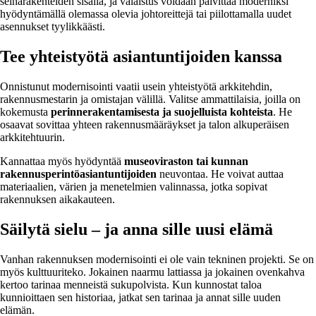
seinärakenteiden sisällä, ja valaistus voidaan päivittää moderniksi
hyödyntämällä olemassa olevia johtoreittejä tai piilottamalla uudet
asennukset tyylikkäästi.
Tee yhteistyötä asiantuntijoiden kanssa
Onnistunut modernisointi vaatii usein yhteistyötä arkkitehdin,
rakennusmestarin ja omistajan välillä. Valitse ammattilaisia, joilla on
kokemusta
perinnerakentamisesta ja suojelluista kohteista
. He
osaavat sovittaa yhteen rakennusmääräykset ja talon alkuperäisen
arkkitehtuurin.
Kannattaa myös hyödyntää
museoviraston tai kunnan
rakennusperintöasiantuntijoiden
neuvontaa. He voivat auttaa
materiaalien, värien ja menetelmien valinnassa, jotka sopivat
rakennuksen aikakauteen.
Säilytä sielu – ja anna sille uusi elämä
Vanhan rakennuksen modernisointi ei ole vain tekninen projekti. Se on
myös kulttuuriteko. Jokainen naarmu lattiassa ja jokainen ovenkahva
kertoo tarinaa menneistä sukupolvista. Kun kunnostat taloa
kunnioittaen sen historiaa, jatkat sen tarinaa ja annat sille uuden
elämän.