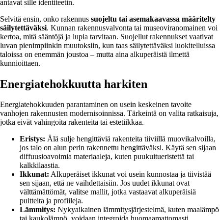
antavat sille identiteetin.
Selvitä ensin, onko rakennus
suojeltu tai asemakaavassa määritelty
säilytettäväksi
. Kunnan rakennusvalvonta tai museoviranomainen voi
kertoa, mitä sääntöjä ja lupia tarvitaan. Suojellut rakennukset vaativat
luvan pienimpiinkin muutoksiin, kun taas säilytettäväksi luokitelluissa
taloissa on enemmän joustoa – mutta aina alkuperäistä ilmettä
kunnioittaen.
Energiatehokkuutta harkiten
Energiatehokkuuden parantaminen on usein keskeinen tavoite
vanhojen rakennusten modernisoinnissa. Tärkeintä on valita ratkaisuja,
jotka eivät vahingoita rakenteita tai estetiikkaa.
Eristys:
Älä sulje hengittäviä rakenteita tiiviillä muovikalvoilla,
jos talo on alun perin rakennettu hengittäväksi. Käytä sen sijaan
diffuusioavoimia materiaaleja, kuten puukuitueristettä tai
kalkkilaastia.
Ikkunat:
Alkuperäiset ikkunat voi usein kunnostaa ja tiivistää
sen sijaan, että ne vaihdettaisiin. Jos uudet ikkunat ovat
välttämättömät, valitse mallit, jotka vastaavat alkuperäisiä
puitteita ja profiileja.
Lämmitys:
Nykyaikainen lämmitysjärjestelmä, kuten maalämpö
tai kaukolämpö, voidaan integroida huomaamattomasti.