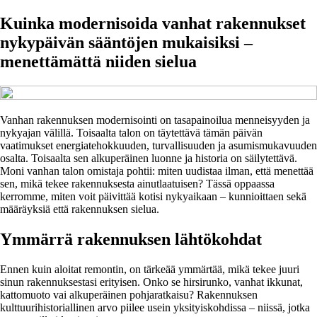
Kuinka modernisoida vanhat rakennukset
nykypäivän sääntöjen mukaisiksi –
menettämättä niiden sielua
Vanhan rakennuksen modernisointi on tasapainoilua menneisyyden ja
nykyajan välillä. Toisaalta talon on täytettävä tämän päivän
vaatimukset energiatehokkuuden, turvallisuuden ja asumismukavuuden
osalta. Toisaalta sen alkuperäinen luonne ja historia on säilytettävä.
Moni vanhan talon omistaja pohtii: miten uudistaa ilman, että menettää
sen, mikä tekee rakennuksesta ainutlaatuisen? Tässä oppaassa
kerromme, miten voit päivittää kotisi nykyaikaan – kunnioittaen sekä
määräyksiä että rakennuksen sielua.
Ymmärrä rakennuksen lähtökohdat
Ennen kuin aloitat remontin, on tärkeää ymmärtää, mikä tekee juuri
sinun rakennuksestasi erityisen. Onko se hirsirunko, vanhat ikkunat,
kattomuoto vai alkuperäinen pohjaratkaisu? Rakennuksen
kulttuurihistoriallinen arvo piilee usein yksityiskohdissa – niissä, jotka