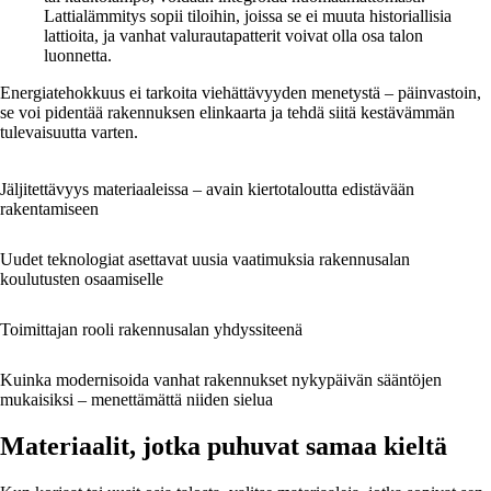
Lattialämmitys sopii tiloihin, joissa se ei muuta historiallisia
lattioita, ja vanhat valurautapatterit voivat olla osa talon
luonnetta.
Energiatehokkuus ei tarkoita viehättävyyden menetystä – päinvastoin,
se voi pidentää rakennuksen elinkaarta ja tehdä siitä kestävämmän
tulevaisuutta varten.
Jäljitettävyys materiaaleissa – avain kiertotaloutta edistävään
rakentamiseen
Uudet teknologiat asettavat uusia vaatimuksia rakennusalan
koulutusten osaamiselle
Toimittajan rooli rakennusalan yhdyssiteenä
Kuinka modernisoida vanhat rakennukset nykypäivän sääntöjen
mukaisiksi – menettämättä niiden sielua
Materiaalit, jotka puhuvat samaa kieltä