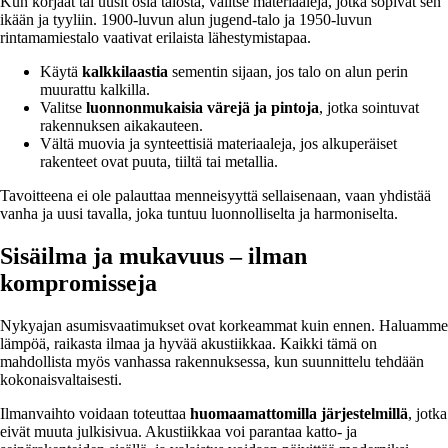
Kun korjaat tai uusit osia talosta, valitse materiaaleja, jotka sopivat sen
ikään ja tyyliin. 1900-luvun alun jugend-talo ja 1950-luvun
rintamamiestalo vaativat erilaista lähestymistapaa.
Käytä
kalkkilaastia
sementin sijaan, jos talo on alun perin
muurattu kalkilla.
Valitse
luonnonmukaisia värejä ja pintoja
, jotka sointuvat
rakennuksen aikakauteen.
Vältä muovia ja synteettisiä materiaaleja, jos alkuperäiset
rakenteet ovat puuta, tiiltä tai metallia.
Tavoitteena ei ole palauttaa menneisyyttä sellaisenaan, vaan yhdistää
vanha ja uusi tavalla, joka tuntuu luonnolliselta ja harmoniselta.
Sisäilma ja mukavuus – ilman
kompromisseja
Nykyajan asumisvaatimukset ovat korkeammat kuin ennen. Haluamme
lämpöä, raikasta ilmaa ja hyvää akustiikkaa. Kaikki tämä on
mahdollista myös vanhassa rakennuksessa, kun suunnittelu tehdään
kokonaisvaltaisesti.
Ilmanvaihto voidaan toteuttaa
huomaamattomilla järjestelmillä
, jotka
eivät muuta julkisivua. Akustiikkaa voi parantaa katto- ja