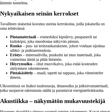
lämmin tunnelma.
Nykyaikaisen seinän kerrokset
Tavallinen sisäseinä koostuu useista kerroksista, joilla jokaisella on
oma tehtävänsä:
Pintamateriaali
– esimerkiksi kipsilevy, puupaneeli tai
kuitukipsi, joka muodostaa näkyvän pinnan.
Runko
– puu- tai teräsrankarakenne, johon voidaan sijoittaa
sähkö- ja putkiasennuksia.
Eristys
– mineraalivilla, puukuitu tai muu materiaali, joka
vaimentaa ääntä ja pitää lämmön.
Höyrynsulku
– ohut muovikalvo, joka estää kosteuden
siirtymisen rakenteeseen.
Pintakäsittely
– maali, tapetti tai rappaus, joka viimeistelee
ilmeen.
Ulkoseinissä on lisäksi tuulensuoja, ilmansulku ja julkisivumateriaali,
jotka suojaavat rakennusta säältä ja parantavat energiatehokkuutta.
Akustiikka – näkymätön mukavuustekijä
Huoneen akustiikka riippuu suuresti seinien rakenteesta. Kovat pinnat