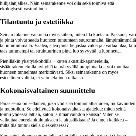
hiilijalanjälkeä. Näin seinärakenne voi olla sekä toimiva että
ekologisesti vastuullinen.
Tilantuntu ja estetiikka
Seinän rakenne vaikuttaa myös siihen, miten tila koetaan. Paksuus, väri
ja pinta voivat saada huoneen tuntumaan suuremmalta, lämpimämmältä
tai intiimimmältä. Vaalea, sileä pinta heijastaa valoa ja avartaa tilaa, kun
taas tummempi tai struktuurinen pinta luo syvyyttä ja luonnetta.
Pienilläkin yksityiskohdilla – kuten akustiikkapaneeleilla,
sisäänrakennetuilla hyllyillä tai näkyvällä puupinnalla – voi muuttaa
huoneen tunnelmaa merkittävästi. Siksi seinärakenne on myös
esteettinen valinta, ei vain tekninen ratkaisu.
Kokonaisvaltainen suunnittelu
Paras seinä on sellainen, joka yhdistää toiminnallisuuden, mukavuuden
ja muotoilun. Se edellyttää kokonaisvaltaista ajattelua: miten seinä
toimii yhdessä lattian, katon ja ilmanvaihdon kanssa? Miten se
vaikuttaa energiankulutukseen ja akustiikkaan? Ja ennen kaikkea –
miltä tila tuntuu siellä oleskeltaessa?
Kun seinärakenne suunnitellaan huolella, se ei ole vain raja tilojen