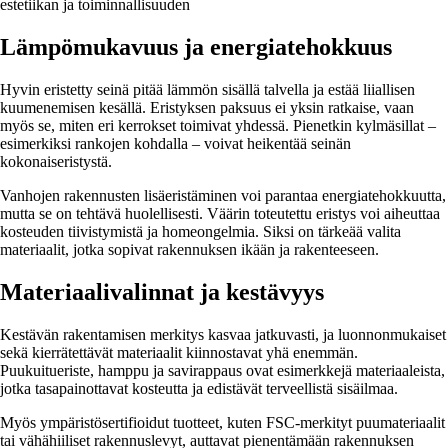
estetiikan ja toiminnallisuuden
Lämpömukavuus ja energiatehokkuus
Hyvin eristetty seinä pitää lämmön sisällä talvella ja estää liiallisen
kuumenemisen kesällä. Eristyksen paksuus ei yksin ratkaise, vaan
myös se, miten eri kerrokset toimivat yhdessä. Pienetkin kylmäsillat –
esimerkiksi rankojen kohdalla – voivat heikentää seinän
kokonaiseristystä.
Vanhojen rakennusten lisäeristäminen voi parantaa energiatehokkuutta,
mutta se on tehtävä huolellisesti. Väärin toteutettu eristys voi aiheuttaa
kosteuden tiivistymistä ja homeongelmia. Siksi on tärkeää valita
materiaalit, jotka sopivat rakennuksen ikään ja rakenteeseen.
Materiaalivalinnat ja kestävyys
Kestävän rakentamisen merkitys kasvaa jatkuvasti, ja luonnonmukaiset
sekä kierrätettävät materiaalit kiinnostavat yhä enemmän.
Puukuitueriste, hamppu ja savirappaus ovat esimerkkejä materiaaleista,
jotka tasapainottavat kosteutta ja edistävät terveellistä sisäilmaa.
Myös ympäristösertifioidut tuotteet, kuten FSC-merkityt puumateriaalit
tai vähähiiliset rakennuslevyt, auttavat pienentämään rakennuksen