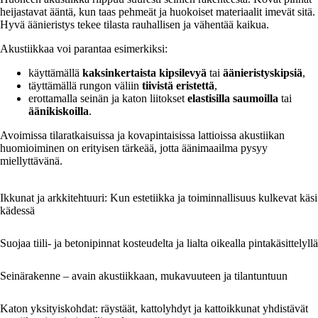
heijastavat ääntä, kun taas pehmeät ja huokoiset materiaalit imevät sitä.
Hyvä äänieristys tekee tilasta rauhallisen ja vähentää kaikua.
Akustiikkaa voi parantaa esimerkiksi:
käyttämällä
kaksinkertaista kipsilevyä
tai
äänieristyskipsiä
,
täyttämällä rungon väliin
tiivistä eristettä
,
erottamalla seinän ja katon liitokset
elastisilla saumoilla
tai
äänikiskoilla
.
Avoimissa tilaratkaisuissa ja kovapintaisissa lattioissa akustiikan
huomioiminen on erityisen tärkeää, jotta äänimaailma pysyy
miellyttävänä.
Ikkunat ja arkkitehtuuri: Kun estetiikka ja toiminnallisuus kulkevat käsi
kädessä
Suojaa tiili- ja betonipinnat kosteudelta ja lialta oikealla pintakäsittelyllä
Seinärakenne – avain akustiikkaan, mukavuuteen ja tilantuntuun
Katon yksityiskohdat: räystäät, kattolyhdyt ja kattoikkunat yhdistävät