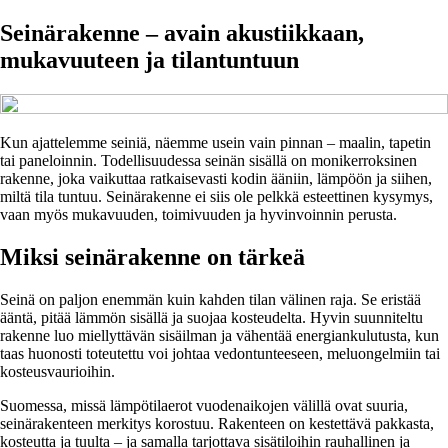
Seinärakenne – avain akustiikkaan,
mukavuuteen ja tilantuntuun
Kun ajattelemme seiniä, näemme usein vain pinnan – maalin, tapetin
tai paneloinnin. Todellisuudessa seinän sisällä on monikerroksinen
rakenne, joka vaikuttaa ratkaisevasti kodin ääniin, lämpöön ja siihen,
miltä tila tuntuu. Seinärakenne ei siis ole pelkkä esteettinen kysymys,
vaan myös mukavuuden, toimivuuden ja hyvinvoinnin perusta.
Miksi seinärakenne on tärkeä
Seinä on paljon enemmän kuin kahden tilan välinen raja. Se eristää
ääntä, pitää lämmön sisällä ja suojaa kosteudelta. Hyvin suunniteltu
rakenne luo miellyttävän sisäilman ja vähentää energiankulutusta, kun
taas huonosti toteutettu voi johtaa vedontunteeseen, meluongelmiin tai
kosteusvaurioihin.
Suomessa, missä lämpötilaerot vuodenaikojen välillä ovat suuria,
seinärakenteen merkitys korostuu. Rakenteen on kestettävä pakkasta,
kosteutta ja tuulta – ja samalla tarjottava sisätiloihin rauhallinen ja