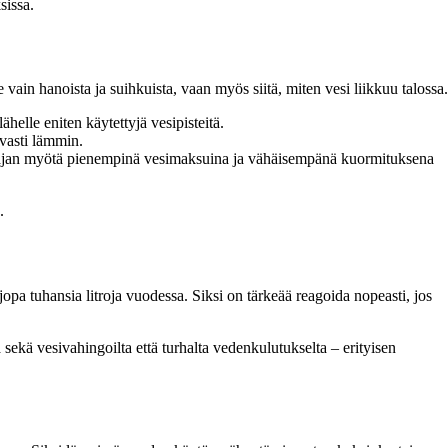
sissa.
ain hanoista ja suihkuista, vaan myös siitä, miten vesi liikkuu talossa.
lle eniten käytettyjä vesipisteitä.
uvasti lämmin.
sin ajan myötä pienempinä vesimaksuina ja vähäisempänä kuormituksena
.
opa tuhansia litroja vuodessa. Siksi on tärkeää reagoida nopeasti, jos
 sekä vesivahingoilta että turhalta vedenkulutukselta – erityisen