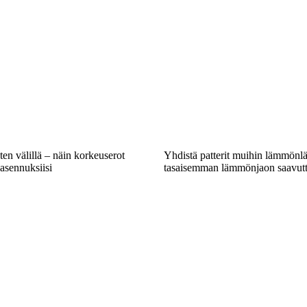
ten välillä – näin korkeuserot
Yhdistä patterit muihin lämmönlä
asennuksiisi
tasaisemman lämmönjaon saavutt