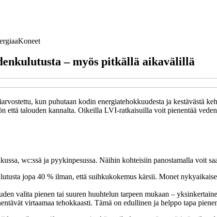
ergiaa
Koneet
denkulutusta – myös pitkällä aikavälillä
arvostettu, kun puhutaan kodin energiatehokkuudesta ja kestävästä keh
että talouden kannalta. Oikeilla LVI-ratkaisuilla voit pienentää vedenku
kussa, wc:ssä ja pyykinpesussa. Näihin kohteisiin panostamalla voit saa
utusta jopa 40 % ilman, että suihkukokemus kärsii. Monet nykyaikaiset m
en valita pienen tai suuren huuhtelun tarpeen mukaan – yksinkertainen ra
ähentävät virtaamaa tehokkaasti. Tämä on edullinen ja helppo tapa pienen