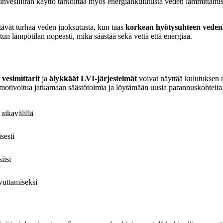
invesilitran käyttö tarkoittaa myös energiankulutusta veden lämmittäm
tävät turhaa veden juoksutusta, kun taas
korkean hyötysuhteen veden
un lämpötilan nopeasti, mikä säästää sekä vettä että energiaa.
 vesimittarit
ja
älykkäät LVI-järjestelmät
voivat näyttää kulutuksen re
 motivoitua jatkamaan säästötoimia ja löytämään uusia parannuskohteita
aikavälillä
sesti
iisi
vuttamiseksi