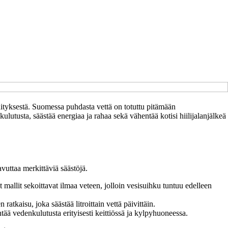
ityksestä. Suomessa puhdasta vettä on totuttu pitämään
lutusta, säästää energiaa ja rahaa sekä vähentää kotisi hiilijalanjälkeä
vuttaa merkittäviä säästöjä.
allit sekoittavat ilmaa veteen, jolloin vesisuihku tuntuu edelleen
tkaisu, joka säästää litroittain vettä päivittäin.
tää vedenkulutusta erityisesti keittiössä ja kylpyhuoneessa.