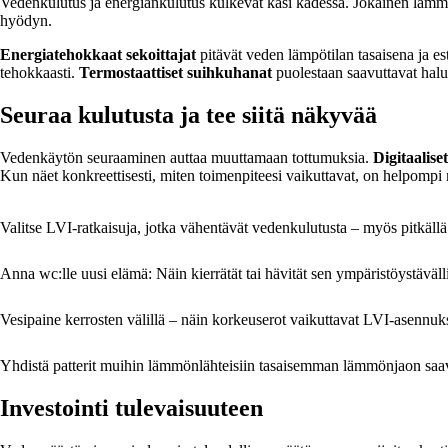
Vedenkulutus ja energiankulutus kulkevat käsi kädessä. Jokainen lämm
hyödyn.
Energiatehokkaat sekoittajat
pitävät veden lämpötilan tasaisena ja es
tehokkaasti.
Termostaattiset suihkuhanat
puolestaan saavuttavat halut
Seuraa kulutusta ja tee siitä näkyvää
Vedenkäytön seuraaminen auttaa muuttamaan tottumuksia.
Digitaaliset
Kun näet konkreettisesti, miten toimenpiteesi vaikuttavat, on helpompi
Valitse LVI-ratkaisuja, jotka vähentävät vedenkulutusta – myös pitkällä 
Anna wc:lle uusi elämä: Näin kierrätät tai hävität sen ympäristöystävälli
Vesipaine kerrosten välillä – näin korkeuserot vaikuttavat LVI-asennuks
Yhdistä patterit muihin lämmönlähteisiin tasaisemman lämmönjaon saa
Investointi tulevaisuuteen