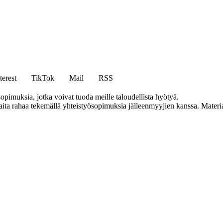
terest
TikTok
Mail
RSS
opimuksia, jotka voivat tuoda meille taloudellista hyötyä.
a rahaa tekemällä yhteistyösopimuksia jälleenmyyjien kanssa. Materiaal