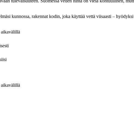
tävään tulevaisuuteen. Suomessa veden hinta on vielä kohtuullinen, mutta
telmäsi kunnossa, rakennat kodin, joka käyttää vettä viisaasti – hyödyksi 
aikavälillä
sesti
iisi
aikavälillä