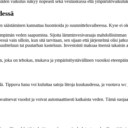
iiden vaikutus näkyy nopeasti sekä vesilaskussa että ympäristövaikutuk
dessä
n säästäminen kannattaa huomioida jo suunnitteluvaiheessa. Kyse ei ole v
pimän veden saapumista. Sijoita lämminvesivaraaja mahdollisimman lähe
sä vain silloin, kun sitä tarvitaan, sen sijaan että järjestelmä olisi jatk
 huuhteluun tai puutarhan kasteluun. Investointi maksaa itsensä takai
än, joka on tehokas, mukava ja ympäristöystävällinen vuosiksi eteenpäin
ä. Tippuva hana voi kuluttaa satoja litroja kuukaudessa, ja vuotava wc j
havaitsevat vuodot ja voivat automaattisesti katkaista veden. Tämä suojaa