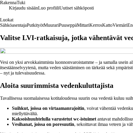
RakennaTuki
Kirjaudu sisään
Luo profiili
Uutiset sähköposti
Luokat
Sähköasentaja
Putkityöt
Muurari
Puuseppä
Mittari
Kerros
Katto
Viemäri
En
Valitse LVI-ratkaisuja, jotka vähentävät ve
Vesi on yksi arvokkaimmista luonnonvaroistamme – ja samalla usein ali
itsestäänselvyytenä, mutta veden säästäminen on tärkeää sekä ympäristön 
– nyt ja tulevaisuudessa.
Aloita suurimmista vedenkuluttajista
Tavallisessa suomalaisessa kotitaloudessa suurin osa vedestä kuluu suih
Suihkut, joissa on virtaamanrajoitin
, voivat vähentää vedenkul
miellyttävältä.
Kaksoishuuhtelulla varustetut wc-istuimet
antavat mahdollisuud
Vesihanat, joissa on poresuutin
, sekoittavat ilmaa veteen ja v