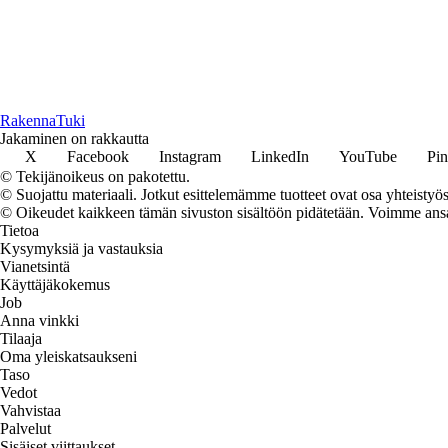
RakennaTuki
Jakaminen on rakkautta
X
Facebook
Instagram
LinkedIn
YouTube
Pin
© Tekijänoikeus on pakotettu.
© Suojattu materiaali. Jotkut esittelemämme tuotteet ovat osa yhteistyös
© Oikeudet kaikkeen tämän sivuston sisältöön pidätetään. Voimme ansait
Tietoa
Kysymyksiä ja vastauksia
Vianetsintä
Käyttäjäkokemus
Job
Anna vinkki
Tilaaja
Oma yleiskatsaukseni
Taso
Vedot
Vahvistaa
Palvelut
Sisäiset viittaukset