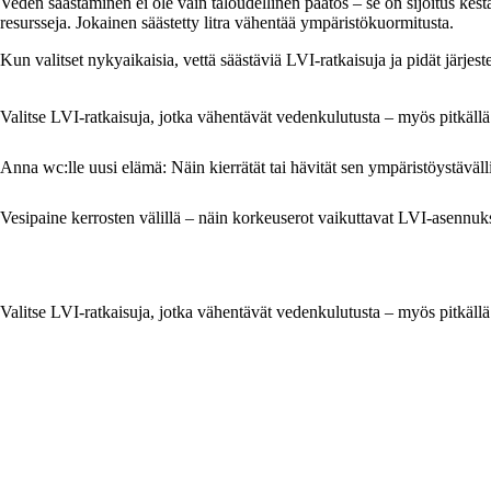
Veden säästäminen ei ole vain taloudellinen päätös – se on sijoitus kes
resursseja. Jokainen säästetty litra vähentää ympäristökuormitusta.
Kun valitset nykyaikaisia, vettä säästäviä LVI-ratkaisuja ja pidät järjes
Valitse LVI-ratkaisuja, jotka vähentävät vedenkulutusta – myös pitkällä 
Anna wc:lle uusi elämä: Näin kierrätät tai hävität sen ympäristöystävälli
Vesipaine kerrosten välillä – näin korkeuserot vaikuttavat LVI-asennuks
Valitse LVI-ratkaisuja, jotka vähentävät vedenkulutusta – myös pitkällä 