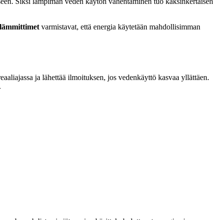
iseen. Siksi lämpimän veden käytön vähentäminen tuo kaksinkertaisen
lämmittimet
varmistavat, että energia käytetään mahdollisimman
aaliajassa ja lähettää ilmoituksen, jos vedenkäyttö kasvaa yllättäen.
.