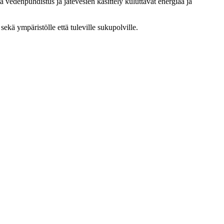
 vedenpuhdistus ja jätevesien käsittely kuluttavat energiaa ja
sekä ympäristölle että tuleville sukupolville.