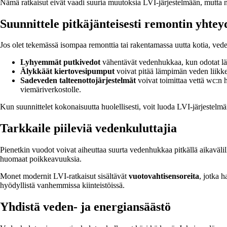
Nämä ratkaisut eivät vaadi suuria muutoksia LVI-järjestelmään, mutta n
Suunnittele pitkäjänteisesti remontin yhtey
Jos olet tekemässä isompaa remonttia tai rakentamassa uutta kotia, vede
Lyhyemmät putkivedot
vähentävät vedenhukkaa, kun odotat läm
Älykkäät kiertovesipumput
voivat pitää lämpimän veden liikkees
Sadeveden talteenottojärjestelmät
voivat toimittaa vettä wc:n
viemäriverkostolle.
Kun suunnittelet kokonaisuutta huolellisesti, voit luoda LVI-järjestelm
Tarkkaile piileviä vedenkuluttajia
Pienetkin vuodot voivat aiheuttaa suurta vedenhukkaa pitkällä aikavälill
huomaat poikkeavuuksia.
Monet modernit LVI-ratkaisut sisältävät
vuotovahtisensoreita
, jotka 
hyödyllistä vanhemmissa kiinteistöissä.
Yhdistä veden- ja energiansäästö