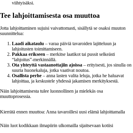
viihtyisäksi.
Tee lahjoittamisesta osa muuttoa
Jotta lahjoittaminen sujuisi vaivattomasti, sisällytä se osaksi muuton
suunnittelua:
Laadi aikataulu
– varaa päiviä tavaroiden lajitteluun ja
lahjoitusten toimittamiseen.
Pakkaa erikseen
– merkitse laatikot tai pussit selkeästi
“lahjoitus”-merkinnällä.
Ota yhteyttä vastaanottajiin ajoissa
– erityisesti, jos sinulla on
suuria huonekaluja, jotka vaativat noutoa.
Osallista perhe
– anna lasten valita leluja, jotka he haluavat
lahjoittaa, ja keskustele yhdessä jakamisen merkityksestä.
Näin lahjoittamisesta tulee luonnollinen ja mielekäs osa
muuttoprosessia.
Kierrätä ennen muuttoa: Anna tavaroillesi uusi elämä lahjoittamalla
Näin luot kodikkaan ilmapiirin ulkomailla sijaitsevaan kotiisi