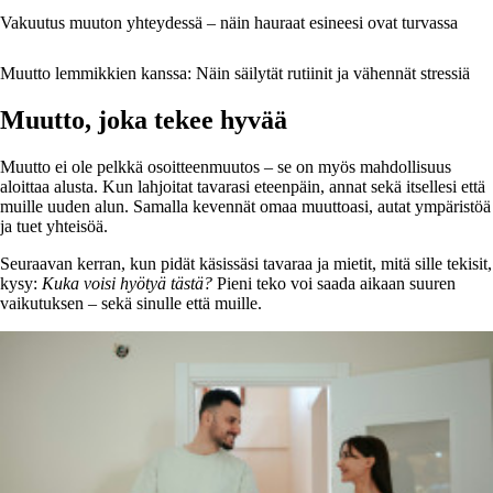
Vakuutus muuton yhteydessä – näin hauraat esineesi ovat turvassa
Muutto lemmikkien kanssa: Näin säilytät rutiinit ja vähennät stressiä
Muutto, joka tekee hyvää
Muutto ei ole pelkkä osoitteenmuutos – se on myös mahdollisuus
aloittaa alusta. Kun lahjoitat tavarasi eteenpäin, annat sekä itsellesi että
muille uuden alun. Samalla kevennät omaa muuttoasi, autat ympäristöä
ja tuet yhteisöä.
Seuraavan kerran, kun pidät käsissäsi tavaraa ja mietit, mitä sille tekisit,
kysy:
Kuka voisi hyötyä tästä?
Pieni teko voi saada aikaan suuren
vaikutuksen – sekä sinulle että muille.