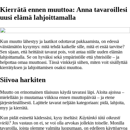
Kierrätä ennen muuttoa: Anna tavaroillesi
uusi elämä lahjoittamalla
Kun muutto lähestyy ja laatikot odottavat pakkaamista, on edessä
väistämätön kysymys: mitä tehdä kaikelle sille, mitä et enää tarvitse?
Sen sijaan, että heittäisit tavarat pois, voit antaa niille uuden elämän
lahjoittamalla. Se on hyväksi sekä ympäristölle että yhteisölle – ja
helpottaa omaa muuttoasi. Tässä vinkkejä siihen, miten voit sisällyttää
kierrätyksen ja lahjoittamisen osaksi muuttoa.
Siivoa harkiten
Muutto on erinomainen tilaisuus käydä tavarasi läpi. Aloita ajoissa –
mielellään jo muutamaa viikkoa ennen muuttopäivää – ja etene
järjestelmällisesti. Lajittele tavarat neljään kategoriaan: pidä, lahjoita,
myy ja kierrätä.
Kun pidät esinettä kädessäsi, kysy itseltäsi:
Käytänkö tätä oikeasti
vielä?
Jos vastaus on ei, se voi olla arvokas jollekin toiselle. Monilla
tavaroilla, joista olemme valmiita luopumaan, on edelleen käyttöarvoa