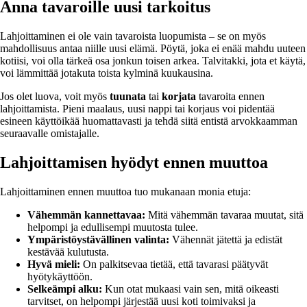
Anna tavaroille uusi tarkoitus
Lahjoittaminen ei ole vain tavaroista luopumista – se on myös
mahdollisuus antaa niille uusi elämä. Pöytä, joka ei enää mahdu uuteen
kotiisi, voi olla tärkeä osa jonkun toisen arkea. Talvitakki, jota et käytä,
voi lämmittää jotakuta toista kylminä kuukausina.
Jos olet luova, voit myös
tuunata
tai
korjata
tavaroita ennen
lahjoittamista. Pieni maalaus, uusi nappi tai korjaus voi pidentää
esineen käyttöikää huomattavasti ja tehdä siitä entistä arvokkaamman
seuraavalle omistajalle.
Lahjoittamisen hyödyt ennen muuttoa
Lahjoittaminen ennen muuttoa tuo mukanaan monia etuja:
Vähemmän kannettavaa:
Mitä vähemmän tavaraa muutat, sitä
helpompi ja edullisempi muutosta tulee.
Ympäristöystävällinen valinta:
Vähennät jätettä ja edistät
kestävää kulutusta.
Hyvä mieli:
On palkitsevaa tietää, että tavarasi päätyvät
hyötykäyttöön.
Selkeämpi alku:
Kun otat mukaasi vain sen, mitä oikeasti
tarvitset, on helpompi järjestää uusi koti toimivaksi ja