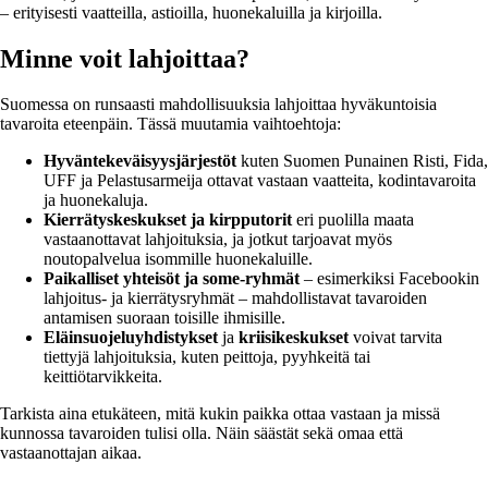
– erityisesti vaatteilla, astioilla, huonekaluilla ja kirjoilla.
Minne voit lahjoittaa?
Suomessa on runsaasti mahdollisuuksia lahjoittaa hyväkuntoisia
tavaroita eteenpäin. Tässä muutamia vaihtoehtoja:
Hyväntekeväisyysjärjestöt
kuten Suomen Punainen Risti, Fida,
UFF ja Pelastusarmeija ottavat vastaan vaatteita, kodintavaroita
ja huonekaluja.
Kierrätyskeskukset ja kirpputorit
eri puolilla maata
vastaanottavat lahjoituksia, ja jotkut tarjoavat myös
noutopalvelua isommille huonekaluille.
Paikalliset yhteisöt ja some-ryhmät
– esimerkiksi Facebookin
lahjoitus- ja kierrätysryhmät – mahdollistavat tavaroiden
antamisen suoraan toisille ihmisille.
Eläinsuojeluyhdistykset
ja
kriisikeskukset
voivat tarvita
tiettyjä lahjoituksia, kuten peittoja, pyyhkeitä tai
keittiötarvikkeita.
Tarkista aina etukäteen, mitä kukin paikka ottaa vastaan ja missä
kunnossa tavaroiden tulisi olla. Näin säästät sekä omaa että
vastaanottajan aikaa.