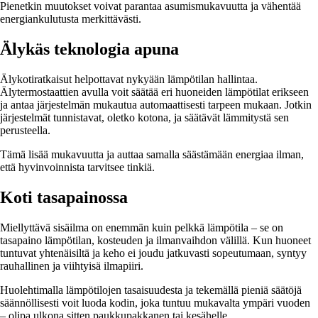
Pienetkin muutokset voivat parantaa asumismukavuutta ja vähentää
energiankulutusta merkittävästi.
Älykäs teknologia apuna
Älykotiratkaisut helpottavat nykyään lämpötilan hallintaa.
Älytermostaattien avulla voit säätää eri huoneiden lämpötilat erikseen
ja antaa järjestelmän mukautua automaattisesti tarpeen mukaan. Jotkin
järjestelmät tunnistavat, oletko kotona, ja säätävät lämmitystä sen
perusteella.
Tämä lisää mukavuutta ja auttaa samalla säästämään energiaa ilman,
että hyvinvoinnista tarvitsee tinkiä.
Koti tasapainossa
Miellyttävä sisäilma on enemmän kuin pelkkä lämpötila – se on
tasapaino lämpötilan, kosteuden ja ilmanvaihdon välillä. Kun huoneet
tuntuvat yhtenäisiltä ja keho ei joudu jatkuvasti sopeutumaan, syntyy
rauhallinen ja viihtyisä ilmapiiri.
Huolehtimalla lämpötilojen tasaisuudesta ja tekemällä pieniä säätöjä
säännöllisesti voit luoda kodin, joka tuntuu mukavalta ympäri vuoden
– olipa ulkona sitten paukkupakkanen tai kesähelle.