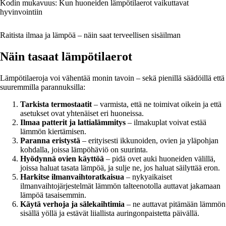
Kodin mukavuus: Kun huoneiden lämpötilaerot vaikuttavat
hyvinvointiin
Raitista ilmaa ja lämpöä – näin saat terveellisen sisäilman
Näin tasaat lämpötilaerot
Lämpötilaeroja voi vähentää monin tavoin – sekä pienillä säädöillä että
suuremmilla parannuksilla:
Tarkista termostaatit
– varmista, että ne toimivat oikein ja että
asetukset ovat yhtenäiset eri huoneissa.
Ilmaa patterit ja lattialämmitys
– ilmakuplat voivat estää
lämmön kiertämisen.
Paranna eristystä
– erityisesti ikkunoiden, ovien ja yläpohjan
kohdalla, joissa lämpöhäviö on suurinta.
Hyödynnä ovien käyttöä
– pidä ovet auki huoneiden välillä,
joissa haluat tasata lämpöä, ja sulje ne, jos haluat säilyttää eron.
Harkitse ilmanvaihtoratkaisua
– nykyaikaiset
ilmanvaihtojärjestelmät lämmön talteenotolla auttavat jakamaan
lämpöä tasaisemmin.
Käytä verhoja ja sälekaihtimia
– ne auttavat pitämään lämmön
sisällä yöllä ja estävät liiallista auringonpaistetta päivällä.