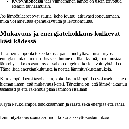
Kylpyhuoneessa
taas ylimääräinen lämpö on usein toivottua,
etenkin talviaamuisin.
Jos lämpötilaerot ovat suuria, keho joutuu jatkuvasti sopeutumaan,
mikä voi aiheuttaa epämukavuutta ja levottomuutta.
Mukavuus ja energiatehokkuus kulkevat
käsi kädessä
Tasainen lämpötila tekee kodista paitsi miellyttävämmän myös
energiatehokkaamman. Jos yksi huone on liian kylmä, moni nostaa
lämmitystä koko asunnossa, vaikka ongelma koskisi vain yhtä tilaa.
Tämä lisää energiankulutusta ja nostaa lämmityskustannuksia.
Kun lämpötilaerot tasoitetaan, koko kodin lämpötilaa voi usein laskea
hieman ilman, että mukavuus kärsii. Tärkeintä on, että lämpö jakautuu
tasaisesti ja että rakennus pitää lämmön sisällään.
Käytä kaukolämpöä tehokkaammin ja säästä sekä energiaa että rahaa
Lämmitystalous osana asunnon kokonaiskäyttökustannuksia