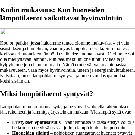
Kodin mukavuus: Kun huoneiden
lämpötilaerot vaikuttavat hyvinvointiin
Koti on paikka, jossa haluamme tuntea olomme mukavaksi – ei vain
sisustuksen ja tunnelman, vaan myös lämpötilan osalta. Silti monessa
kodissa eri huoneiden lämpötila vaihtelee huomattavasti. Olohuone voi
olla miellyttävän lämmin, kun taas makuuhuone tuntuu viileältä ja
kylpyhuone jopa liian kuumalta. Nämä erot eivät vaikuta ainoastaan
mukavuuteen, vaan myös hyvinvointiin, uneen ja energiankulutukseen.
Katsotaan, miksi lämpötilaerot syntyvät ja miten voit tasapainottaa
kotisi sisäilman.
Miksi lämpötilaerot syntyvät?
Lämpötilaeroihin on monia syitä, ja ne voivat vaihdella rakennuksen
iän, rakenteen ja lämmitysjärjestelmän mukaan. Yleisimpiä syitä ovat:
Eristyksen epätasaisuus
– vanhemmissa taloissa eristys voi olla
heikompaa tietyissä osissa, jolloin lämpö karkaa helpommin.
Huoneiden sijainti
– pohjoiseen suuntautuvat huoneet pysyvät