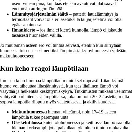
usein viileämpinä, kun taas etelään avautuvat tilat saavat
enemmän auringon lämpöä.
Lämmitysjärjestelmän säätö
– patterit, lattialämmitys ja
termostaatit voivat olla eri asetuksilla tai järjestelmä voi olla
epätasapainossa.
Ilmankierto
– jos ilma ei kierrä kunnolla, lämpö ei jakaudu
tasaisesti huoneiden välillä.
Jo muutaman asteen ero voi tuntua selvästi, etenkin kun siirrytään
huoneesta toiseen – esimerkiksi lämpimästä kylpyhuoneesta viileään
makuuhuoneeseen.
Kun keho reagoi lämpötilaan
Ihmisen keho huomaa lämpötilan muutokset nopeasti. Liian kylmä
huone voi aiheuttaa lihasjännitystä, kun taas liiallinen lämpö voi
väsyttää ja heikentää keskittymiskykyä. Tutkimusten mukaan useimmat
viihtyvät parhaiten sisälämpötilassa, joka on noin 20–22 astetta, mutta
sopiva lämpötila riippuu myös vaatetuksesta ja aktiivisuudesta.
Makuuhuoneessa
hieman viileämpi, noin 17–19 asteen
lämpötila tukee parempaa unta.
Oleskelutiloissa
kuten olohuoneessa ja keittiössä lämpö saa olla
hieman korkeampi, jotta paikallaan oleminen tuntuu mukavalta.