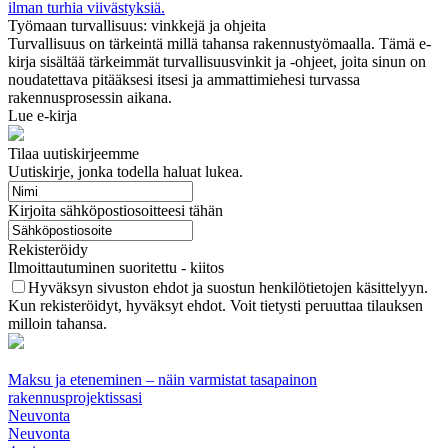
ilman turhia viivästyksiä.
Työmaan turvallisuus: vinkkejä ja ohjeita
Turvallisuus on tärkeintä millä tahansa rakennustyömaalla. Tämä e-
kirja sisältää tärkeimmät turvallisuusvinkit ja -ohjeet, joita sinun on
noudatettava pitääksesi itsesi ja ammattimiehesi turvassa
rakennusprosessin aikana.
Lue e-kirja
Tilaa uutiskirjeemme
Uutiskirje, jonka todella haluat lukea.
Kirjoita sähköpostiosoitteesi tähän
Rekisteröidy
Ilmoittautuminen suoritettu - kiitos
Hyväksyn sivuston ehdot ja suostun henkilötietojen käsittelyyn.
Kun rekisteröidyt, hyväksyt ehdot. Voit tietysti peruuttaa tilauksen
milloin tahansa.
Maksu ja eteneminen – näin varmistat tasapainon
rakennusprojektissasi
Neuvonta
Neuvonta