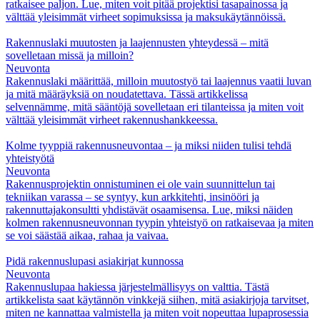
ratkaisee paljon. Lue, miten voit pitää projektisi tasapainossa ja
välttää yleisimmät virheet sopimuksissa ja maksukäytännöissä.
Rakennuslaki muutosten ja laajennusten yhteydessä – mitä
sovelletaan missä ja milloin?
Neuvonta
Rakennuslaki määrittää, milloin muutostyö tai laajennus vaatii luvan
ja mitä määräyksiä on noudatettava. Tässä artikkelissa
selvennämme, mitä sääntöjä sovelletaan eri tilanteissa ja miten voit
välttää yleisimmät virheet rakennushankkeessa.
Kolme tyyppiä rakennusneuvontaa – ja miksi niiden tulisi tehdä
yhteistyötä
Neuvonta
Rakennusprojektin onnistuminen ei ole vain suunnittelun tai
tekniikan varassa – se syntyy, kun arkkitehti, insinööri ja
rakennuttajakonsultti yhdistävät osaamisensa. Lue, miksi näiden
kolmen rakennusneuvonnan tyypin yhteistyö on ratkaisevaa ja miten
se voi säästää aikaa, rahaa ja vaivaa.
Pidä rakennuslupasi asiakirjat kunnossa
Neuvonta
Rakennuslupaa hakiessa järjestelmällisyys on valttia. Tästä
artikkelista saat käytännön vinkkejä siihen, mitä asiakirjoja tarvitset,
miten ne kannattaa valmistella ja miten voit nopeuttaa lupaprosessia