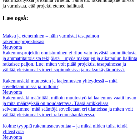
väärinkäsityksiä ja kalliita virheitä. Tämä tuo rakennuttajalle turvaa
ja varmistaa, että projekti etenee hallitusti.
Læs også:
Maksu ja eteneminen – näin varmistat tasapainon
rakennusprojektissasi
Neuvonta
Rakennusprojektin onnistuminen ei riipu vain hyvästä suunnittelusta
ja ammattitaitoisista tekijöistä – myös maksujen ja aikataulun hallinta
ratkaisee paljon. Lue, miten voit pitää projektisi tasapainossa ja
välttää yleisimmät virheet sopimuksissa ja maksukäytännöissä.
Rakennuslaki muutosten ja laajennusten yhteydessä – mitä
sovelletaan missä ja milloin?
Neuvonta
Rakennuslaki määrittää, milloin muutostyö tai laajennus vaatii luvan
ja mitä määräyksiä on noudatettava. Tässä artikkelissa
selvennämme, mitä sääntöjä sovelletaan eri tilanteissa ja miten voit
välttää yleisimmät virheet rakennushankkeessa.
Kolme tyyppiä rakennusneuvontaa – ja miksi niiden tulisi tehdä
yhteistyötä
Neuvonta