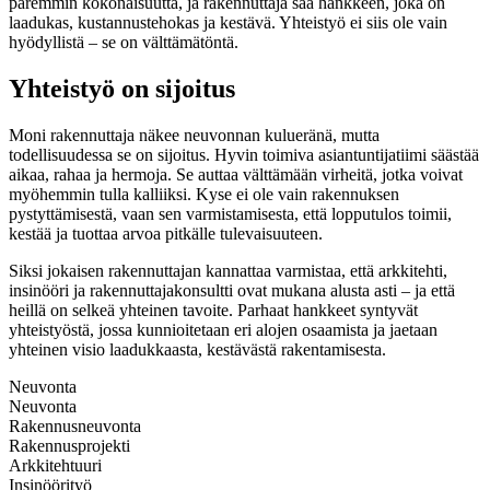
paremmin kokonaisuutta, ja rakennuttaja saa hankkeen, joka on
laadukas, kustannustehokas ja kestävä. Yhteistyö ei siis ole vain
hyödyllistä – se on välttämätöntä.
Yhteistyö on sijoitus
Moni rakennuttaja näkee neuvonnan kulueränä, mutta
todellisuudessa se on sijoitus. Hyvin toimiva asiantuntijatiimi säästää
aikaa, rahaa ja hermoja. Se auttaa välttämään virheitä, jotka voivat
myöhemmin tulla kalliiksi. Kyse ei ole vain rakennuksen
pystyttämisestä, vaan sen varmistamisesta, että lopputulos toimii,
kestää ja tuottaa arvoa pitkälle tulevaisuuteen.
Siksi jokaisen rakennuttajan kannattaa varmistaa, että arkkitehti,
insinööri ja rakennuttajakonsultti ovat mukana alusta asti – ja että
heillä on selkeä yhteinen tavoite. Parhaat hankkeet syntyvät
yhteistyöstä, jossa kunnioitetaan eri alojen osaamista ja jaetaan
yhteinen visio laadukkaasta, kestävästä rakentamisesta.
Neuvonta
Neuvonta
Rakennusneuvonta
Rakennusprojekti
Arkkitehtuuri
Insinöörityö