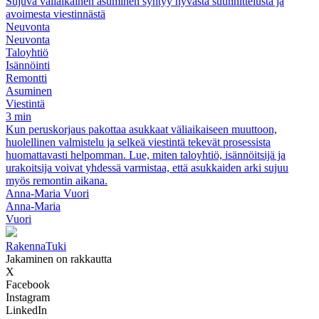
Sujuva väliaikainen asuminen syntyy hyvästä suunnittelusta ja
avoimesta viestinnästä
Neuvonta
Neuvonta
Taloyhtiö
Isännöinti
Remontti
Asuminen
Viestintä
3 min
Kun peruskorjaus pakottaa asukkaat väliaikaiseen muuttoon,
huolellinen valmistelu ja selkeä viestintä tekevät prosessista
huomattavasti helpomman. Lue, miten taloyhtiö, isännöitsijä ja
urakoitsija voivat yhdessä varmistaa, että asukkaiden arki sujuu
myös remontin aikana.
Anna-Maria Vuori
Anna-Maria
Vuori
RakennaTuki
Jakaminen on rakkautta
X
Facebook
Instagram
LinkedIn