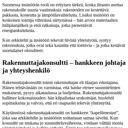
Suomessa insinöörin rooli on erityisen tärkeä, koska ilmasto asettaa
rakennuksille suuria vaatimuksia: rakenteiden on kestettävä
pakkasta, kosteutta ja lämpötilavaihteluita. Lisäksi insinööri on
keskeinen toimija vihreässä siirtymässä – hän arvioi materiaalien
hiilijalanjälkeä ja etsii ratkaisuja, jotka pienentävät
energiankulutusta.
Kun arkkitehti ja insinööri tekevät tiivistä yhteistyötä, syntyy
rakennuksia, jotka ovat sekä kauniita että toimivia – ja jotka kestävät
suomalaiset olosuhteet.
Rakennuttajakonsultti – hankkeen johtaja
ja yhteyshenkilö
Rakennuttajakonsultti toimii rakennuttajan eli tilaajan edustajana.
Hänen tehtävänään on varmistaa, että hanke etenee suunnitelmien
mukaisesti, pysyy aikataulussa ja budjetissa. Rakennuttajakonsultti
hallitsee kokonaisuuden: hän kilpailuttaa urakoitsijat, huolehtii
sopimuksista ja valvoo, että eri osapuolet tekevät yhteistyötä.
Käytännössä rakennuttajakonsultti on hankkeen “kapellimestari”,
joka saa arkkitehdin ja insinöörin soittamaan samaa säveltä. Kun
konsultti on mukana jo suunnitteluvaiheessa, voidaan välttää monia