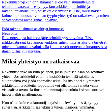
Rakennusprojektin onnistuminen ei ole vain suunnittelun tai
tekniikan varassa – se syntyy, kun arkkitehti, insinööri ja
rakennuttajakonsultti yhdistävät osaamisensa. Lue, miksi näiden
kolmen rakennusneuvonnan tyypin yhteistyö on ratkaisevaa ja miten
se voi säästää aikaa, rahaa ja vaivaa.
Pidä rakennuslupasi asiakirjat kunnossa
Neuvonta
Rakennuslupaa hakiessa järjestelmällisyys on valttia. Tästä
artikkelista saat käytännön vinkkejä siihen, mitä asiakirjoja tarvitset,
miten ne kannattaa valmistella ja miten voit nopeuttaa lupaprosessia
ilman turhia viivästyksiä.
Miksi yhteistyö on ratkaisevaa
Rakennushanke on kuin palapeli, jossa jokaisen osan on sovittava
yhteen. Jos arkkitehti ei tunne insinöörin teknisiä rajoitteita,
suunnitelma voi jäädä epärealistiseksi. Jos insinööri ei ymmärrä
arkkitehdin tavoitteita, lopputulos voi olla toimiva mutta vailla
visuaalista arvoa. Ja ilman rakennuttajakonsulttia kokonaisuus voi
hajota hallitsemattomaksi.
Kun nämä kolme asiantuntijaa työskentelevät yhdessä, syntyy
synergiaa. Arkkitehti saa teknistä tukea, insinööri ymmärtää