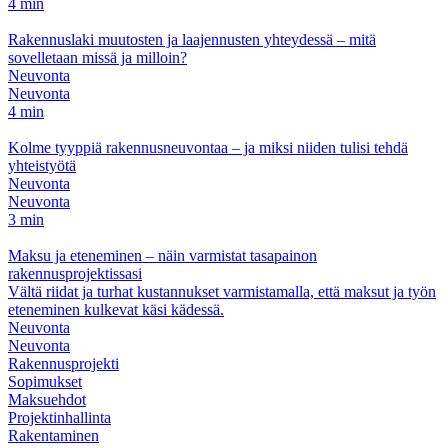
4 min
Rakennuslaki muutosten ja laajennusten yhteydessä – mitä
sovelletaan missä ja milloin?
Neuvonta
Neuvonta
4 min
Kolme tyyppiä rakennusneuvontaa – ja miksi niiden tulisi tehdä
yhteistyötä
Neuvonta
Neuvonta
3 min
Maksu ja eteneminen – näin varmistat tasapainon
rakennusprojektissasi
Vältä riidat ja turhat kustannukset varmistamalla, että maksut ja työn
eteneminen kulkevat käsi kädessä.
Neuvonta
Neuvonta
Rakennusprojekti
Sopimukset
Maksuehdot
Projektinhallinta
Rakentaminen