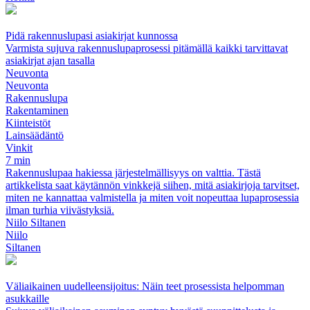
Pidä rakennuslupasi asiakirjat kunnossa
Varmista sujuva rakennuslupaprosessi pitämällä kaikki tarvittavat
asiakirjat ajan tasalla
Neuvonta
Neuvonta
Rakennuslupa
Rakentaminen
Kiinteistöt
Lainsäädäntö
Vinkit
7 min
Rakennuslupaa hakiessa järjestelmällisyys on valttia. Tästä
artikkelista saat käytännön vinkkejä siihen, mitä asiakirjoja tarvitset,
miten ne kannattaa valmistella ja miten voit nopeuttaa lupaprosessia
ilman turhia viivästyksiä.
Niilo Siltanen
Niilo
Siltanen
Väliaikainen uudelleensijoitus: Näin teet prosessista helpomman
asukkaille