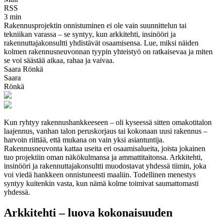
RSS
3 min
Rakennusprojektin onnistuminen ei ole vain suunnittelun tai
tekniikan varassa – se syntyy, kun arkkitehti, insinööri ja
rakennuttajakonsultti yhdistävät osaamisensa. Lue, miksi näiden
kolmen rakennusneuvonnan tyypin yhteistyö on ratkaisevaa ja miten
se voi säästää aikaa, rahaa ja vaivaa.
Saara Rönkä
Saara
Rönkä
Kun ryhtyy rakennushankkeeseen – oli kyseessä sitten omakotitalon
laajennus, vanhan talon peruskorjaus tai kokonaan uusi rakennus –
harvoin riittää, että mukana on vain yksi asiantuntija.
Rakennusneuvonta kattaa useita eri osaamisalueita, joista jokainen
tuo projektiin oman näkökulmansa ja ammattitaitonsa. Arkkitehti,
insinööri ja rakennuttajakonsultti muodostavat yhdessä tiimin, joka
voi viedä hankkeen onnistuneesti maaliin. Todellinen menestys
syntyy kuitenkin vasta, kun nämä kolme toimivat saumattomasti
yhdessä.
Arkkitehti – luova kokonaisuuden