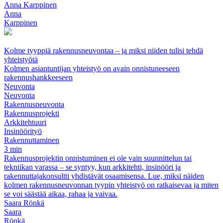
Anna Karppinen
Anna
Karppinen
Kolme tyyppiä rakennusneuvontaa – ja miksi niiden tulisi tehdä
yhteistyötä
Kolmen asiantuntijan yhteistyö on avain onnistuneeseen
rakennushankkeeseen
Neuvonta
Neuvonta
Rakennusneuvonta
Rakennusprojekti
Arkkitehtuuri
Insinöörityö
Rakennuttaminen
3 min
Rakennusprojektin onnistuminen ei ole vain suunnittelun tai
tekniikan varassa – se syntyy, kun arkkitehti, insinööri ja
rakennuttajakonsultti yhdistävät osaamisensa. Lue, miksi näiden
kolmen rakennusneuvonnan tyypin yhteistyö on ratkaisevaa ja miten
se voi säästää aikaa, rahaa ja vaivaa.
Saara Rönkä
Saara
Rönkä