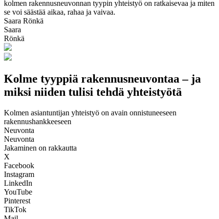
kolmen rakennusneuvonnan tyypin yhteistyö on ratkaisevaa ja miten
se voi säästää aikaa, rahaa ja vaivaa.
Saara Rönkä
Saara
Rönkä
Kolme tyyppiä rakennusneuvontaa – ja
miksi niiden tulisi tehdä yhteistyötä
Kolmen asiantuntijan yhteistyö on avain onnistuneeseen
rakennushankkeeseen
Neuvonta
Neuvonta
Jakaminen on rakkautta
X
Facebook
Instagram
LinkedIn
YouTube
Pinterest
TikTok
Mail