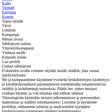
Katto
Viemäri
Energiaa
Koneet
Tapaa meidät
Viesti
Lehdistö
Kampanjat
Minun sivuni
Sähköposti uutisia
Yhteistyökumppanit
Vinkkaa meille
Kirjaudu sisään
Luo profiili
Uutiset sähköposti
Evästeiden avulla voimme näyttää sinulle sisältöä, joka vastaa
mieltymyksiäsi.
Me ja kumppanimme käytämme evästeitä henkilötietojen käsittelyyn
ja käyttökokemuksesi parantamiseen toimittamalla asiaankuuluvaa
sisältöä ja kohdistettuja mainoksia. Päätät itse, miten tietojasi
voidaan käyttää, ja voit muuttaa tätä milloin tahansa
Teknologioita käytetään tietojen tallentamiseen ja personoidun
mainonnan ja sisällön toimittamiseen. Luomme ja käytämme
profiileja, mittaamme tuloksia ja analysoimme käyttäjien
käyttäytymistä toimintojen edelleen kehittämiseksi