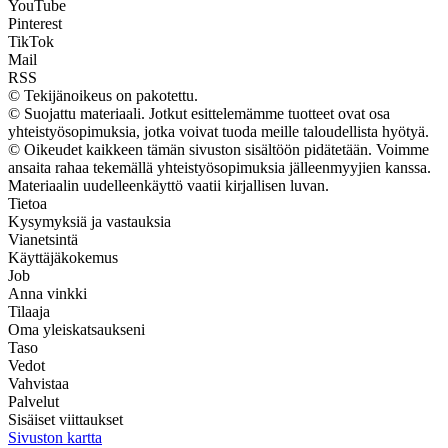
YouTube
Pinterest
TikTok
Mail
RSS
© Tekijänoikeus on pakotettu.
© Suojattu materiaali. Jotkut esittelemämme tuotteet ovat osa
yhteistyösopimuksia, jotka voivat tuoda meille taloudellista hyötyä.
© Oikeudet kaikkeen tämän sivuston sisältöön pidätetään. Voimme
ansaita rahaa tekemällä yhteistyösopimuksia jälleenmyyjien kanssa.
Materiaalin uudelleenkäyttö vaatii kirjallisen luvan.
Tietoa
Kysymyksiä ja vastauksia
Vianetsintä
Käyttäjäkokemus
Job
Anna vinkki
Tilaaja
Oma yleiskatsaukseni
Taso
Vedot
Vahvistaa
Palvelut
Sisäiset viittaukset
Sivuston kartta