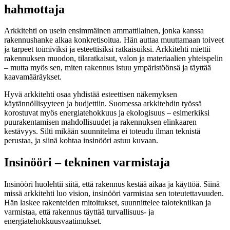
hahmottaja
Arkkitehti on usein ensimmäinen ammattilainen, jonka kanssa
rakennushanke alkaa konkretisoitua. Hän auttaa muuttamaan toiveet
ja tarpeet toimiviksi ja esteettisiksi ratkaisuiksi. Arkkitehti miettii
rakennuksen muodon, tilaratkaisut, valon ja materiaalien yhteispelin
– mutta myös sen, miten rakennus istuu ympäristöönsä ja täyttää
kaavamääräykset.
Hyvä arkkitehti osaa yhdistää esteettisen näkemyksen
käytännöllisyyteen ja budjettiin. Suomessa arkkitehdin työssä
korostuvat myös energiatehokkuus ja ekologisuus – esimerkiksi
puurakentamisen mahdollisuudet ja rakennuksen elinkaaren
kestävyys. Silti mikään suunnitelma ei toteudu ilman teknistä
perustaa, ja siinä kohtaa insinööri astuu kuvaan.
Insinööri – tekninen varmistaja
Insinööri huolehtii siitä, että rakennus kestää aikaa ja käyttöä. Siinä
missä arkkitehti luo vision, insinööri varmistaa sen toteutettavuuden.
Hän laskee rakenteiden mitoitukset, suunnittelee talotekniikan ja
varmistaa, että rakennus täyttää turvallisuus- ja
energiatehokkuusvaatimukset.