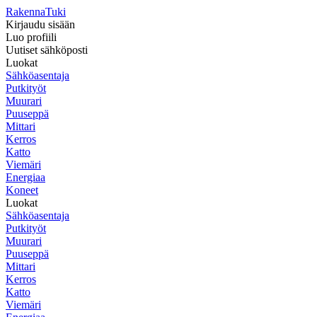
RakennaTuki
Kirjaudu sisään
Luo profiili
Uutiset sähköposti
Luokat
Sähköasentaja
Putkityöt
Muurari
Puuseppä
Mittari
Kerros
Katto
Viemäri
Energiaa
Koneet
Luokat
Sähköasentaja
Putkityöt
Muurari
Puuseppä
Mittari
Kerros
Katto
Viemäri