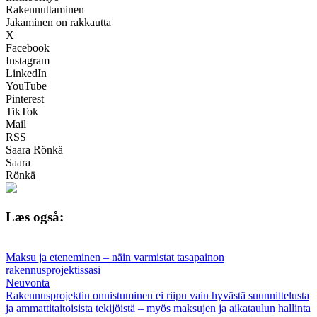
Rakennuttaminen
Jakaminen on rakkautta
X
Facebook
Instagram
LinkedIn
YouTube
Pinterest
TikTok
Mail
RSS
Saara Rönkä
Saara
Rönkä
Læs også:
Maksu ja eteneminen – näin varmistat tasapainon
rakennusprojektissasi
Neuvonta
Rakennusprojektin onnistuminen ei riipu vain hyvästä suunnittelusta
ja ammattitaitoisista tekijöistä – myös maksujen ja aikataulun hallinta