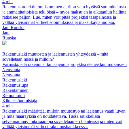
4 min
Rakennusprojektin onnistuminen ei riipu vain hyvästä suunnittelusta
ja ammattitaitoisista tekijöistä – myös maksujen ja aikataulun hallinta
ratkaisee paljon. Lue, miten voit pitää projektisi tasapainossa ja
välttää yleisimmät virheet sopimuksissa ja maksukäytännöissä.
Jani Ruuska
Jani
Ruuska
Rakennuslaki muutosten ja laajennusten yhteydessä – mitä
sovelletaan missä ja milloin?
Varmista, että rakennus- tai laajennusprojektisi etenee lain mukaisesti
Neuvonta
Neuvonta
Rakennuslaki
Rakennuslupa
Rakentaminen
Remontointi
Kiinteistönomistaja
4 min
Rakennuslaki määrittää, milloin muutostyö tai laajennus vaatii luvan
ja mitä määräyksiä on noudatettava. Tässä artikkelissa
selvennämme, mitä sääntöjä sovelletaan eri tilanteissa ja miten voit
välttää yleisimmät virheet rakennushankkeessa.