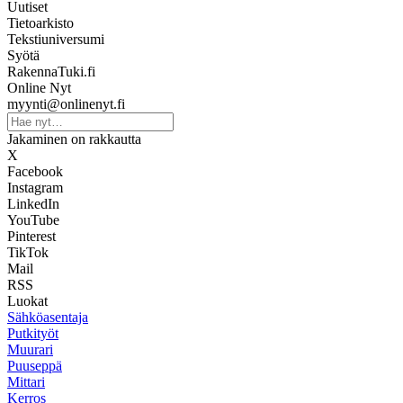
Uutiset
Tietoarkisto
Tekstiuniversumi
Syötä
RakennaTuki.fi
Online Nyt
myynti@onlinenyt.fi
Jakaminen on rakkautta
X
Facebook
Instagram
LinkedIn
YouTube
Pinterest
TikTok
Mail
RSS
Luokat
Sähköasentaja
Putkityöt
Muurari
Puuseppä
Mittari
Kerros