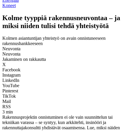
Energiaa
Koneet
Kolme tyyppiä rakennusneuvontaa – ja
miksi niiden tulisi tehdä yhteistyötä
Kolmen asiantuntijan yhteistyö on avain onnistuneeseen
rakennushankkeeseen
Neuvonta
Neuvonta
Jakaminen on rakkautta
X
Facebook
Instagram
LinkedIn
YouTube
Pinterest
TikTok
Mail
RSS
3 min
Rakennusprojektin onnistuminen ei ole vain suunnittelun tai
tekniikan varassa – se syntyy, kun arkkitehti, insinööri ja
rakennuttajakonsultti yhdistävät osaamisensa. Lue, miksi näiden