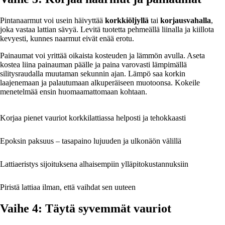
Pintanaarmut voi usein häivyttää
korkkiöljyllä
tai
korjausvahalla
,
joka vastaa lattian sävyä. Levitä tuotetta pehmeällä liinalla ja kiillota
kevyesti, kunnes naarmut eivät enää erotu.
Painaumat voi yrittää oikaista kosteuden ja lämmön avulla. Aseta
kostea liina painauman päälle ja paina varovasti lämpimällä
silitysraudalla muutaman sekunnin ajan. Lämpö saa korkin
laajenemaan ja palautumaan alkuperäiseen muotoonsa. Kokeile
menetelmää ensin huomaamattomaan kohtaan.
Korjaa pienet vauriot korkkilattiassa helposti ja tehokkaasti
Epoksin paksuus – tasapaino lujuuden ja ulkonäön välillä
Lattiaeristys sijoituksena alhaisempiin ylläpitokustannuksiin
Piristä lattiaa ilman, että vaihdat sen uuteen
Vaihe 4: Täytä syvemmät vauriot