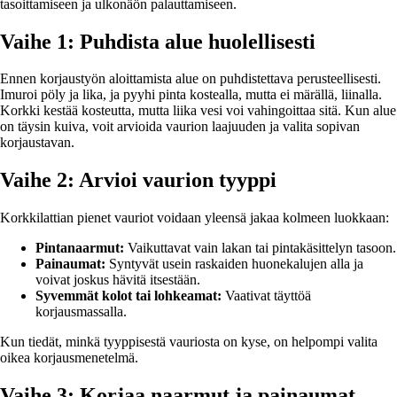
tasoittamiseen ja ulkonäön palauttamiseen.
Vaihe 1: Puhdista alue huolellisesti
Ennen korjaustyön aloittamista alue on puhdistettava perusteellisesti.
Imuroi pöly ja lika, ja pyyhi pinta kostealla, mutta ei märällä, liinalla.
Korkki kestää kosteutta, mutta liika vesi voi vahingoittaa sitä. Kun alue
on täysin kuiva, voit arvioida vaurion laajuuden ja valita sopivan
korjaustavan.
Vaihe 2: Arvioi vaurion tyyppi
Korkkilattian pienet vauriot voidaan yleensä jakaa kolmeen luokkaan:
Pintanaarmut:
Vaikuttavat vain lakan tai pintakäsittelyn tasoon.
Painaumat:
Syntyvät usein raskaiden huonekalujen alla ja
voivat joskus hävitä itsestään.
Syvemmät kolot tai lohkeamat:
Vaativat täyttöä
korjausmassalla.
Kun tiedät, minkä tyyppisestä vauriosta on kyse, on helpompi valita
oikea korjausmenetelmä.
Vaihe 3: Korjaa naarmut ja painaumat