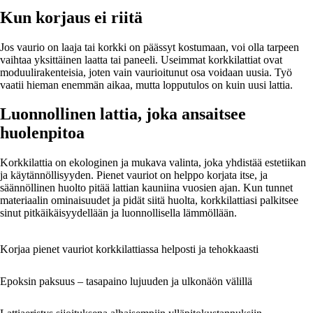
Kun korjaus ei riitä
Jos vaurio on laaja tai korkki on päässyt kostumaan, voi olla tarpeen
vaihtaa yksittäinen laatta tai paneeli. Useimmat korkkilattiat ovat
moduulirakenteisia, joten vain vaurioitunut osa voidaan uusia. Työ
vaatii hieman enemmän aikaa, mutta lopputulos on kuin uusi lattia.
Luonnollinen lattia, joka ansaitsee
huolenpitoa
Korkkilattia on ekologinen ja mukava valinta, joka yhdistää estetiikan
ja käytännöllisyyden. Pienet vauriot on helppo korjata itse, ja
säännöllinen huolto pitää lattian kauniina vuosien ajan. Kun tunnet
materiaalin ominaisuudet ja pidät siitä huolta, korkkilattiasi palkitsee
sinut pitkäikäisyydellään ja luonnollisella lämmöllään.
Korjaa pienet vauriot korkkilattiassa helposti ja tehokkaasti
Epoksin paksuus – tasapaino lujuuden ja ulkonäön välillä