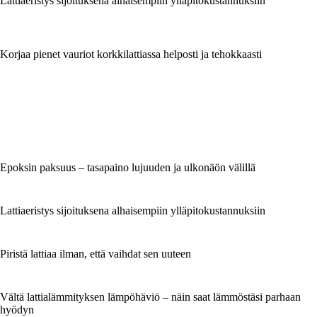
Lattiaeristys sijoituksena alhaisempiin ylläpitokustannuksiin
Korjaa pienet vauriot korkkilattiassa helposti ja tehokkaasti
Epoksin paksuus – tasapaino lujuuden ja ulkonäön välillä
Lattiaeristys sijoituksena alhaisempiin ylläpitokustannuksiin
Piristä lattiaa ilman, että vaihdat sen uuteen
Vältä lattialämmityksen lämpöhäviö – näin saat lämmöstäsi parhaan
hyödyn