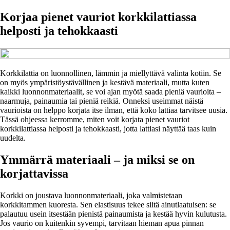
Korjaa pienet vauriot korkkilattiassa
helposti ja tehokkaasti
Korkkilattia on luonnollinen, lämmin ja miellyttävä valinta kotiin. Se
on myös ympäristöystävällinen ja kestävä materiaali, mutta kuten
kaikki luonnonmateriaalit, se voi ajan myötä saada pieniä vaurioita –
naarmuja, painaumia tai pieniä reikiä. Onneksi useimmat näistä
vaurioista on helppo korjata itse ilman, että koko lattiaa tarvitsee uusia.
Tässä ohjeessa kerromme, miten voit korjata pienet vauriot
korkkilattiassa helposti ja tehokkaasti, jotta lattiasi näyttää taas kuin
uudelta.
Ymmärrä materiaali – ja miksi se on
korjattavissa
Korkki on joustava luonnonmateriaali, joka valmistetaan
korkkitammen kuoresta. Sen elastisuus tekee siitä ainutlaatuisen: se
palautuu usein itsestään pienistä painaumista ja kestää hyvin kulutusta.
Jos vaurio on kuitenkin syvempi, tarvitaan hieman apua pinnan