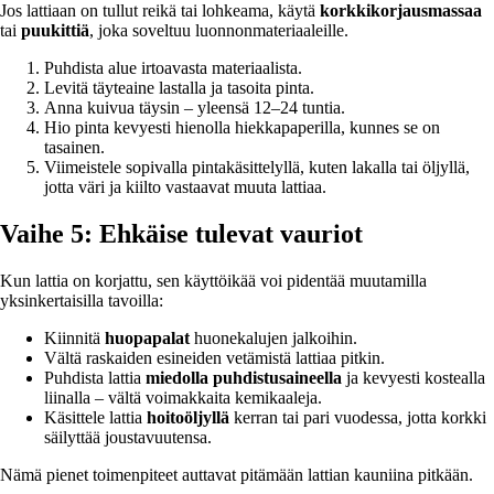
Jos lattiaan on tullut reikä tai lohkeama, käytä
korkkikorjausmassaa
tai
puukittiä
, joka soveltuu luonnonmateriaaleille.
Puhdista alue irtoavasta materiaalista.
Levitä täyteaine lastalla ja tasoita pinta.
Anna kuivua täysin – yleensä 12–24 tuntia.
Hio pinta kevyesti hienolla hiekkapaperilla, kunnes se on
tasainen.
Viimeistele sopivalla pintakäsittelyllä, kuten lakalla tai öljyllä,
jotta väri ja kiilto vastaavat muuta lattiaa.
Vaihe 5: Ehkäise tulevat vauriot
Kun lattia on korjattu, sen käyttöikää voi pidentää muutamilla
yksinkertaisilla tavoilla:
Kiinnitä
huopapalat
huonekalujen jalkoihin.
Vältä raskaiden esineiden vetämistä lattiaa pitkin.
Puhdista lattia
miedolla puhdistusaineella
ja kevyesti kostealla
liinalla – vältä voimakkaita kemikaaleja.
Käsittele lattia
hoitoöljyllä
kerran tai pari vuodessa, jotta korkki
säilyttää joustavuutensa.
Nämä pienet toimenpiteet auttavat pitämään lattian kauniina pitkään.