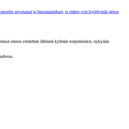
aportin arvosanat ja huomautukset, ja miten voit hyödyntää tietoa
 missä ennen eristettiin lähinnä kylmän torjumiseksi, nykyään
uudessa.