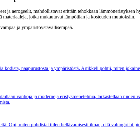
steet ja aerogeelit, mahdollistavat erittäin tehokkaan lämmöneristyksen 
käitä materiaaleja, jotka mukautuvat lämpötilan ja kosteuden muutoksiin.
tavampaa ja ympäristöystävällisempää.
a kodista, naapurustosta ja ympäristöstä. Artikkeli pohtii, miten jokaine
rtaillaan vanhoja ja moderneja eristysmenetelmiä, tarkastellaan niiden
mista.
että. Opi, miten puhdistat tiilen hellävaraisesti ilman, että vahingoita