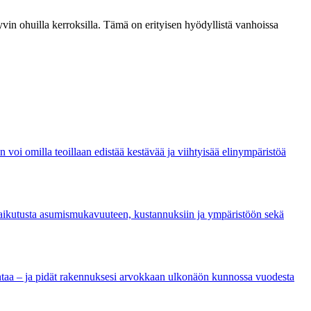
hyvin ohuilla kerroksilla. Tämä on erityisen hyödyllistä vanhoissa
n voi omilla teoillaan edistää kestävää ja viihtyisää elinympäristöä
 vaikutusta asumismukavuuteen, kustannuksiin ja ympäristöön sekä
t pintaa – ja pidät rakennuksesi arvokkaan ulkonäön kunnossa vuodesta