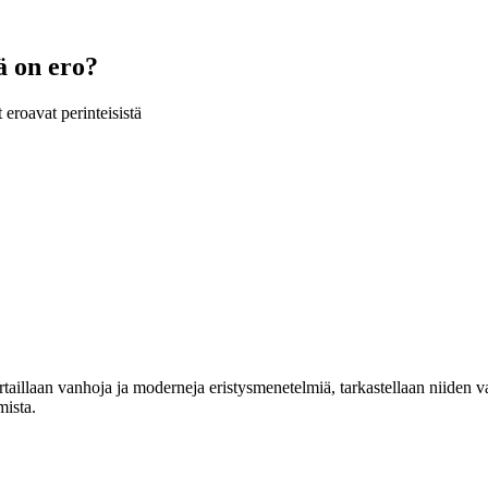
ä on ero?
eroavat perinteisistä
rtaillaan vanhoja ja moderneja eristysmenetelmiä, tarkastellaan niiden
mista.