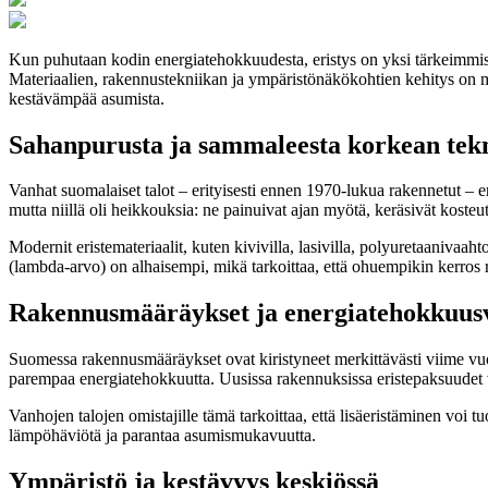
Kun puhutaan kodin energiatehokkuudesta, eristys on yksi tärkeimmistä t
Materiaalien, rakennustekniikan ja ympäristönäkökohtien kehitys on mu
kestävämpää asumista.
Sahanpurusta ja sammaleesta korkean tekn
Vanhat suomalaiset talot – erityisesti ennen 1970-lukua rakennetut – eri
mutta niillä oli heikkouksia: ne painuivat ajan myötä, keräsivät kosteu
Modernit eristemateriaalit, kuten kivivilla, lasivilla, polyuretaaniv
(lambda-arvo) on alhaisempi, mikä tarkoittaa, että ohuempikin kerros 
Rakennusmääräykset ja energiatehokkuusv
Suomessa rakennusmääräykset ovat kiristyneet merkittävästi viime vuos
parempaa energiatehokkuutta. Uusissa rakennuksissa eristepaksuudet vo
Vanhojen talojen omistajille tämä tarkoittaa, että lisäeristäminen voi
lämpöhäviötä ja parantaa asumismukavuutta.
Ympäristö ja kestävyys keskiössä