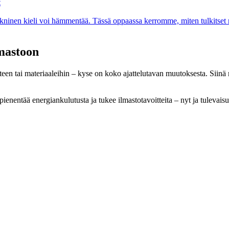
t
ekninen kieli voi hämmentää. Tässä oppaassa kerromme, miten tulkitset r
lmastoon
teen tai materiaaleihin – kyse on koko ajattelutavan muutoksesta. Siinä
ienentää energiankulutusta ja tukee ilmastotavoitteita – nyt ja tulevais