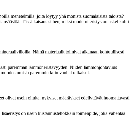
oilla menetelmillä, joita löytyy yhä monista suomalaisista taloista?
ansäästöä. Tässä katsaus siihen, miksi moderni eristys on askel kohti
 mineraalivilloilla. Nämä materiaalit toimivat aikanaan kohtuullisesti,
omattavasti paremman lämmöneristävyyden. Niiden lämmönjohtavuus
en muodostumista paremmin kuin vanhat ratkaisut.
t olivat usein ohuita, nykyiset määräykset edellyttävät huomattavasti
an lisäeristys on usein kustannustehokkain toimenpide, joka vähentää