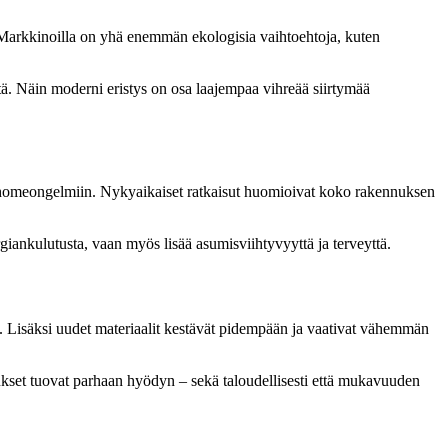
a. Markkinoilla on yhä enemmän ekologisia vaihtoehtoja, kuten
ttä. Näin moderni eristys on osa laajempaa vihreää siirtymää
an homeongelmiin. Nykyaikaiset ratkaisut huomioivat koko rakennuksen
giankulutusta, vaan myös lisää asumisviihtyvyyttä ja terveyttä.
. Lisäksi uudet materiaalit kestävät pidempään ja vaativat vähemmän
ukset tuovat parhaan hyödyn – sekä taloudellisesti että mukavuuden