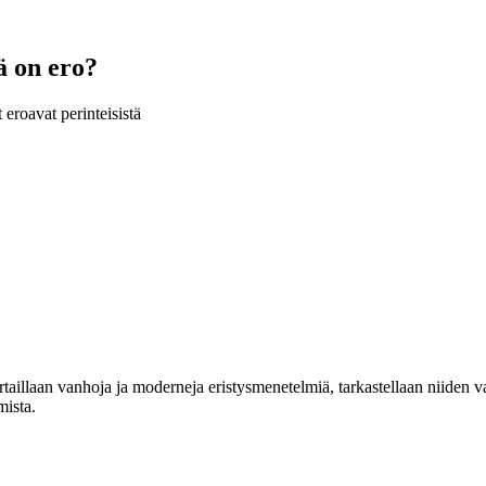
ä on ero?
eroavat perinteisistä
rtaillaan vanhoja ja moderneja eristysmenetelmiä, tarkastellaan niiden
mista.