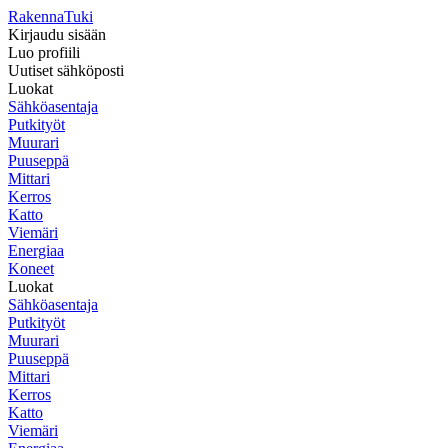
RakennaTuki
Kirjaudu sisään
Luo profiili
Uutiset sähköposti
Luokat
Sähköasentaja
Putkityöt
Muurari
Puuseppä
Mittari
Kerros
Katto
Viemäri
Energiaa
Koneet
Luokat
Sähköasentaja
Putkityöt
Muurari
Puuseppä
Mittari
Kerros
Katto
Viemäri