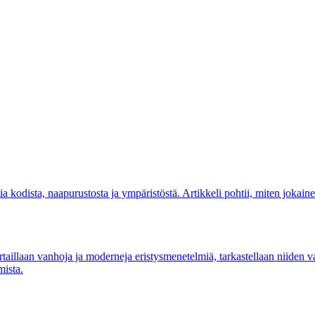
a kodista, naapurustosta ja ympäristöstä. Artikkeli pohtii, miten jokaine
rtaillaan vanhoja ja moderneja eristysmenetelmiä, tarkastellaan niiden
mista.