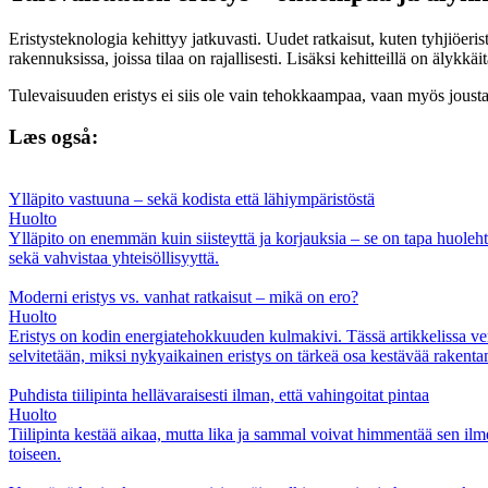
Eristysteknologia kehittyy jatkuvasti. Uudet ratkaisut, kuten tyhjiöeri
rakennuksissa, joissa tilaa on rajallisesti. Lisäksi kehitteillä on älyk
Tulevaisuuden eristys ei siis ole vain tehokkaampaa, vaan myös jous
Læs også:
Ylläpito vastuuna – sekä kodista että lähiympäristöstä
Huolto
Ylläpito on enemmän kuin siisteyttä ja korjauksia – se on tapa huolehti
sekä vahvistaa yhteisöllisyyttä.
Moderni eristys vs. vanhat ratkaisut – mikä on ero?
Huolto
Eristys on kodin energiatehokkuuden kulmakivi. Tässä artikkelissa ve
selvitetään, miksi nykyaikainen eristys on tärkeä osa kestävää rakenta
Puhdista tiilipinta hellävaraisesti ilman, että vahingoitat pintaa
Huolto
Tiilipinta kestää aikaa, mutta lika ja sammal voivat himmentää sen ilm
toiseen.