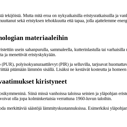
ekijöistä. Mutta mitä eroa on nykyaikaisilla eristysratkaisuilla ja vanh
uttanut sekä eristyksen tehokkuutta että tapaa, jolla ajattelemme energi
ologian materiaaleihin
stettiin usein sahanpurulla, sammaleella, kutterinlastulla tai varhaisilla
tta ja menettivät eristyskykyään.
aahto (PUR), polyisokyanuraattilevyt (PIR) ja selluvilla, tarjoavat hu
riittää pitämään lämmön sisällä. Lisäksi ne kestävät kosteutta ja home
aatimukset kiristyneet
ikymmeninä. Siinä missä vanhoissa taloissa seinien ja yläpohjan eristee
ivat olla jopa kolminkertaisia verrattuna 1960-luvun taloihin.
 tuoda merkittäviä säästöjä lämmityskustannuksissa. Esimerkiksi yläpohj