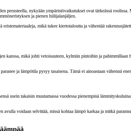
vuuden perusteella, nykyään ympäristövaikutukset ovat tärkeässä rooliss
ämmöneristyksen ja pienen hiilijalanjäljen.
ä eristemateriaaleja, mikä tukee kiertotaloutta ja vähentää rakennusjäte
tojen kanssa, mikä johti vetoisuuteen, kylmiin pintoihin ja pahimmilla
u paranee ja lämpötila pysyy tasaisena. Tämä ei ainoastaan vähennä ener
 itsensä usein takaisin muutamassa vuodessa pienempinä lämmityskuluina
n avulla voidaan selvittää, missä kohtaa lämpö karkaa ja mitkä parann
kkäämpää