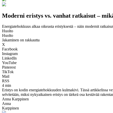
Moderni eristys vs. vanhat ratkaisut – mik
Energiatehokkuus alkaa oikeasta eristyksestä – näin modernit ratkaisut 
Huolto
Huolto
Jakaminen on rakkautta
X
Facebook
Instagram
LinkedIn
YouTube
Pinterest
TikTok
Mail
RSS
4 min
Eristys on kodin energiatehokkuuden kulmakivi. Tässä artikkelissa ve
selvitetään, miksi nykyaikainen eristys on tärkeä osa kestävää rakenta
Anna Karppinen
Anna
Karppinen