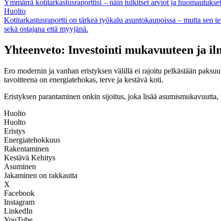
Ymmärrä kotitarkastusraporttisi – näin tulkitset arviot ja huomautukse
Huolto
Kotitarkastusraportti on tärkeä työkalu asuntokaupoissa – mutta sen t
sekä ostajana että myyjänä.
Yhteenveto: Investointi mukavuuteen ja i
Ero modernin ja vanhan eristyksen välillä ei rajoitu pelkästään paksuu
tavoitteena on energiatehokas, terve ja kestävä koti.
Eristyksen parantaminen onkin sijoitus, joka lisää asumismukavuutta, p
Huolto
Huolto
Eristys
Energiatehokkuus
Rakentaminen
Kestävä Kehitys
Asuminen
Jakaminen on rakkautta
X
Facebook
Instagram
LinkedIn
YouTube