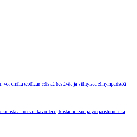
n voi omilla teoillaan edistää kestävää ja viihtyisää elinympäristöä
 vaikutusta asumismukavuuteen, kustannuksiin ja ympäristöön sekä