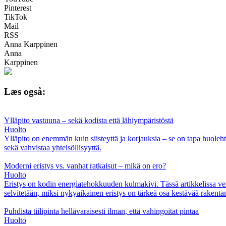
Pinterest
TikTok
Mail
RSS
Anna Karppinen
Anna
Karppinen
Læs også:
Ylläpito vastuuna – sekä kodista että lähiympäristöstä
Huolto
Ylläpito on enemmän kuin siisteyttä ja korjauksia – se on tapa huolehti
sekä vahvistaa yhteisöllisyyttä.
Moderni eristys vs. vanhat ratkaisut – mikä on ero?
Huolto
Eristys on kodin energiatehokkuuden kulmakivi. Tässä artikkelissa ve
selvitetään, miksi nykyaikainen eristys on tärkeä osa kestävää rakenta
Puhdista tiilipinta hellävaraisesti ilman, että vahingoitat pintaa
Huolto