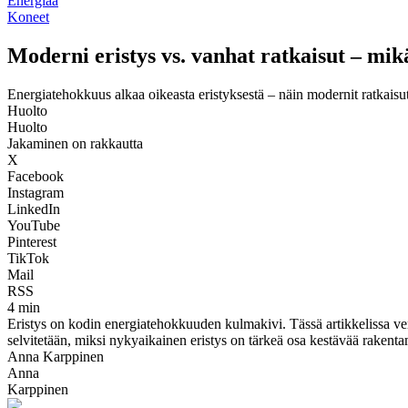
Energiaa
Koneet
Moderni eristys vs. vanhat ratkaisut – mik
Energiatehokkuus alkaa oikeasta eristyksestä – näin modernit ratkaisut 
Huolto
Huolto
Jakaminen on rakkautta
X
Facebook
Instagram
LinkedIn
YouTube
Pinterest
TikTok
Mail
RSS
4 min
Eristys on kodin energiatehokkuuden kulmakivi. Tässä artikkelissa ve
selvitetään, miksi nykyaikainen eristys on tärkeä osa kestävää rakenta
Anna Karppinen
Anna
Karppinen