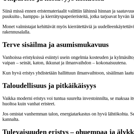
Siinä missä ennen eristemateriaalit valittiin lähinnä hinnan ja saata
puukuitu-, hamppu- ja kierrätyspaperieristeitä, jotka tarjoavat hyvän l
Monet valmistajat kehittävät myös kierrätettäviä ja uudelleenkäytettävi
rakennusalalla.
Terve sisäilma ja asumismukavuus
Vanhoissa eristyksissä esiintyi usein ongelmia kosteuden ja kylmäsil
vaipan – seinät, katon, ikkunat ja ilmanvaihdon – kokonaisuutena.
Kun hyvä eristys yhdistetään hallittuun ilmanvaihtoon, sisäilman laat
Taloudellisuus ja pitkäikäisyys
Vaikka moderni eristys voi tuntua suurelta investoinnilta, se maksaa
huoltoa kuin vanhat eristeet.
Jos omistat vanhemman talon, energiatarkastus on hyvä lähtökohta. Se
kannalta.
Tulevaisuuden eristys – ohuempaa ja äly