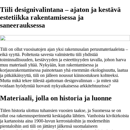
Tiili designivalintana – ajaton ja kestävä
estetiikka rakentamisessa ja
saneerauksessa
Tiili on ollut vuosisatojen ajan yksi rakennusalan perusmateriaaleista –
eikä syyttä. Poltetusta savesta valmistettu tiili yhdistää
toiminnallisuuden, kestävyyden ja esteettisyyden tavalla, johon harva
muu materiaali yltää. Nykyään, kun rakentamisessa ja
korjausrakentamisessa painotetaan yhä enemmän ekologisuutta, laatua
ja pitkäikäisyyttä, tiili on jälleen noussut kiinnostuksen kohteeksi.
Mutta mikä tekee tiilestä ajattoman designvalinnan – ja miten sitä
voidaan hyödyntää luovasti nykyaikaisessa arkkitehtuurissa?
Materiaali, jolla on historia ja luonne
Tiilen historia ulottuu tuhansien vuosien taakse, ja Suomessa se on
ollut osa rakennusperinnettä keskiajalta lähtien. Vanhoista kivikirkoista
ja kartanoista aina 1900-luvun kerrostaloihin ja moderneihin
pientaloihin asti tiili on jättänyt jälkensä suomalaiseen