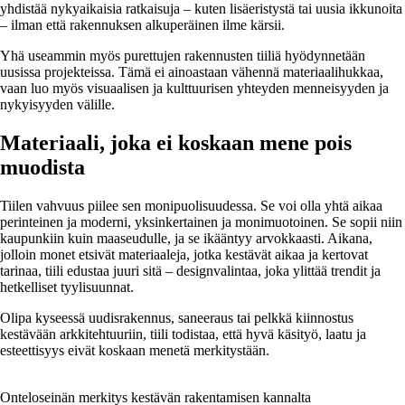
yhdistää nykyaikaisia ratkaisuja – kuten lisäeristystä tai uusia ikkunoita
– ilman että rakennuksen alkuperäinen ilme kärsii.
Yhä useammin myös purettujen rakennusten tiiliä hyödynnetään
uusissa projekteissa. Tämä ei ainoastaan vähennä materiaalihukkaa,
vaan luo myös visuaalisen ja kulttuurisen yhteyden menneisyyden ja
nykyisyyden välille.
Materiaali, joka ei koskaan mene pois
muodista
Tiilen vahvuus piilee sen monipuolisuudessa. Se voi olla yhtä aikaa
perinteinen ja moderni, yksinkertainen ja monimuotoinen. Se sopii niin
kaupunkiin kuin maaseudulle, ja se ikääntyy arvokkaasti. Aikana,
jolloin monet etsivät materiaaleja, jotka kestävät aikaa ja kertovat
tarinaa, tiili edustaa juuri sitä – designvalintaa, joka ylittää trendit ja
hetkelliset tyylisuunnat.
Olipa kyseessä uudisrakennus, saneeraus tai pelkkä kiinnostus
kestävään arkkitehtuuriin, tiili todistaa, että hyvä käsityö, laatu ja
esteettisyys eivät koskaan menetä merkitystään.
Onteloseinän merkitys kestävän rakentamisen kannalta