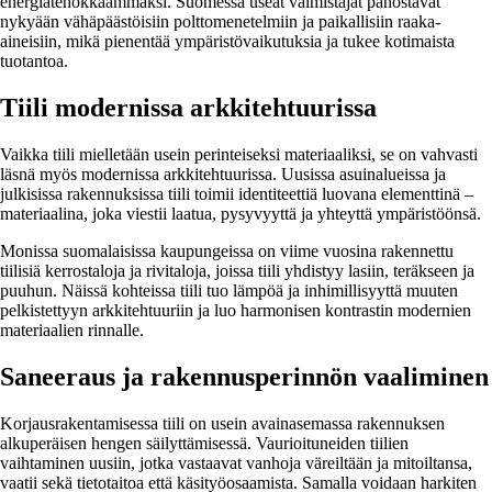
energiatehokkaammaksi. Suomessa useat valmistajat panostavat
nykyään vähäpäästöisiin polttomenetelmiin ja paikallisiin raaka-
aineisiin, mikä pienentää ympäristövaikutuksia ja tukee kotimaista
tuotantoa.
Tiili modernissa arkkitehtuurissa
Vaikka tiili mielletään usein perinteiseksi materiaaliksi, se on vahvasti
läsnä myös modernissa arkkitehtuurissa. Uusissa asuinalueissa ja
julkisissa rakennuksissa tiili toimii identiteettiä luovana elementtinä –
materiaalina, joka viestii laatua, pysyvyyttä ja yhteyttä ympäristöönsä.
Monissa suomalaisissa kaupungeissa on viime vuosina rakennettu
tiilisiä kerrostaloja ja rivitaloja, joissa tiili yhdistyy lasiin, teräkseen ja
puuhun. Näissä kohteissa tiili tuo lämpöä ja inhimillisyyttä muuten
pelkistettyyn arkkitehtuuriin ja luo harmonisen kontrastin modernien
materiaalien rinnalle.
Saneeraus ja rakennusperinnön vaaliminen
Korjausrakentamisessa tiili on usein avainasemassa rakennuksen
alkuperäisen hengen säilyttämisessä. Vaurioituneiden tiilien
vaihtaminen uusiin, jotka vastaavat vanhoja väreiltään ja mitoiltansa,
vaatii sekä tietotaitoa että käsityöosaamista. Samalla voidaan harkiten