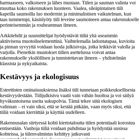
harmaaseen, valkoiseen ja lähes mustaan. Tiilen ja sauman valinta voi
muuttaa koko rakennuksen luonteen. Vaalea, sileäpintainen tiili
kapeilla saumoilla luo modernin ja minimalistisen vaikutelman, kun
taas tummempi, käsinlyöty tiili leveine saumoineen antaa rakennukselle
perinteisemmän ja rouheamman ilmeen.
Arkkitehdit ja suunnittelijat hyödyntävät tiiltä yhä useammin
aktiivisena muotoiluelementtinä. Vaihtelemalla ladontatapaa, kuvioita
ja pinnan syvyyttä voidaan luoda julkisivuja, jotka leikkivät valolla ja
varjolla. Pienetkin muutokset tiilien asettelussa voivat antaa
rakennukselle yksilöllisen ja tunnistettavan ilmeen – yhdistelmän
klassista ja nykyaikaista.
Kestävyys ja ekologisuus
Esteettisten ominaisuuksiensa lisäksi tiili tunnetaan poikkeuksellisesta
kestävyydestään. Tiilijulkisivu vaatii vain vähän huoltoa ja voi säilyä
hyväkuntoisena useita sukupolvia. Tämä tekee siitä ekologisen
valinnan – ei vain siksi, että se kestää pitkään, vaan myös siksi, että
tiiliä voidaan kierrättää ja käyttää uudelleen.
Rakennusalan siirtyessä kohti kiertotaloutta tiilen potentiaali korostuu
entisestään. Vanhoja tiiliä voidaan puhdistaa ja hyödyntää uusissa
kohteissa, ja tiilenvalmistus kehittyy jatkuvasti