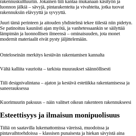
rakennuskulttuuriin. Jokainen tiili kantaa mukanaan käsityön ja
luonnon jälkiä – sävyjä, pintarakenteita ja vivahteita, jotka tuovat
rakennuksiin elävyyttä ja syvyyttä.
Juuri tämä perinteen ja aitouden yhdistelmä tekee tiilestä niin pidetyn.
Se patinoituu kauniisti ajan myötä, ja vanhetessaankin se säilyttää
lämpimän ja luonnollisen ilmeensä – ominaisuuden, jota monet
modernit materiaalit eivät pysty jäljittelemään.
Onteloseinän merkitys kestävän rakentamisen kannalta
Vältä kalliita vaurioita – tarkista muuraukset säännöllisesti
Tiili designivalintana – ajaton ja kestävä estetiikka rakentamisessa ja
saneerauksessa
Kuorimuurin paksuus – näin valitset oikean rakenteen rakennukseesi
Esteettisyys ja ilmaisun monipuolisuus
Tiiliä on saatavilla lukemattomissa väreissä, muodoissa ja
pintavaihtoehdoissa – klassisen punaisesta ja hiekan sävyistä aina